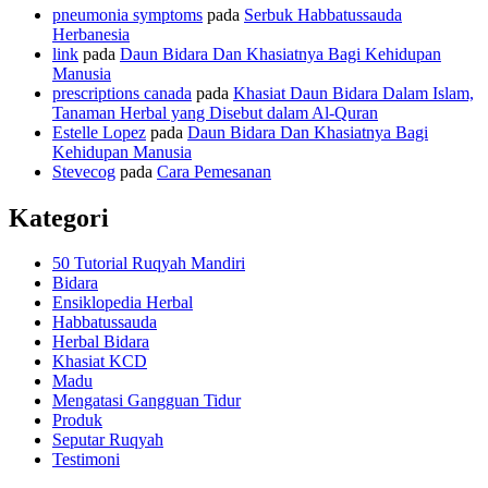
pneumonia symptoms
pada
Serbuk Habbatussauda
Herbanesia
link
pada
Daun Bidara Dan Khasiatnya Bagi Kehidupan
Manusia
prescriptions canada
pada
Khasiat Daun Bidara Dalam Islam,
Tanaman Herbal yang Disebut dalam Al-Quran
Estelle Lopez
pada
Daun Bidara Dan Khasiatnya Bagi
Kehidupan Manusia
Stevecog
pada
Cara Pemesanan
Kategori
50 Tutorial Ruqyah Mandiri
Bidara
Ensiklopedia Herbal
Habbatussauda
Herbal Bidara
Khasiat KCD
Madu
Mengatasi Gangguan Tidur
Produk
Seputar Ruqyah
Testimoni