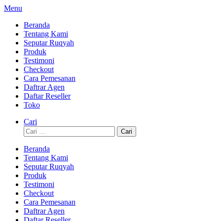
Lompat
Menu
ke
Beranda
konten
Tentang Kami
Seputar Ruqyah
Produk
Testimoni
Checkout
Cara Pemesanan
Daftrar Agen
Daftar Reseller
Toko
Cari
Cari
untuk:
Beranda
Tentang Kami
Seputar Ruqyah
Produk
Testimoni
Checkout
Cara Pemesanan
Daftrar Agen
Daftar Reseller