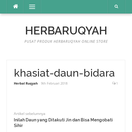
Lompat
Menu
ke
konten
HERBARUQYAH
PUSAT PRODUK HERBARUQYAH ONLINE STORE
khasiat-daun-bidara
Herbal Ruqyah
9th Februari 2018
1
Artikel sebelumnya
Inilah Daun yang Ditakuti Jin dan Bisa Mengobati
Sihir