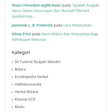
https://mostbet-qrg96.buzz/
pada
“Apakah Ruqyah
Harus Selalu Kesurupan Dan Muntah?”Berikut
jawabannya…
Jeremiah L. B. Frederick
pada
Cara Pemesanan
Olivia Price
pada
Daun Bidara Dan Khasiatnya Bagi
Kehidupan Manusia
Kategori
50 Tutorial Ruqyah Mandiri
Bidara
Ensiklopedia Herbal
Habbatussauda
Herbal Bidara
Khasiat KCD
Madu