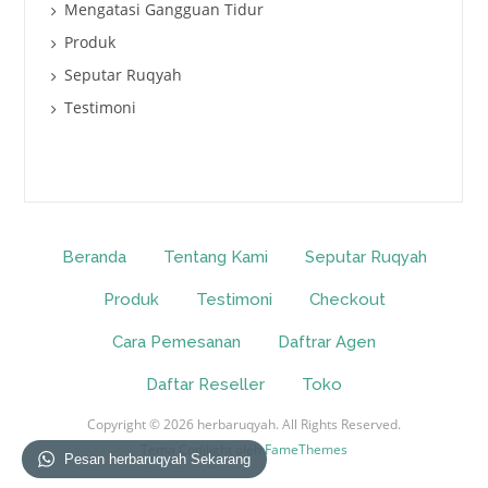
Mengatasi Gangguan Tidur
Produk
Seputar Ruqyah
Testimoni
Beranda
Tentang Kami
Seputar Ruqyah
Produk
Testimoni
Checkout
Cara Pemesanan
Daftrar Agen
Daftar Reseller
Toko
Copyright © 2026 herbaruqyah. All Rights Reserved.
Tema Codilight oleh
FameThemes
Pesan herbaruqyah Sekarang