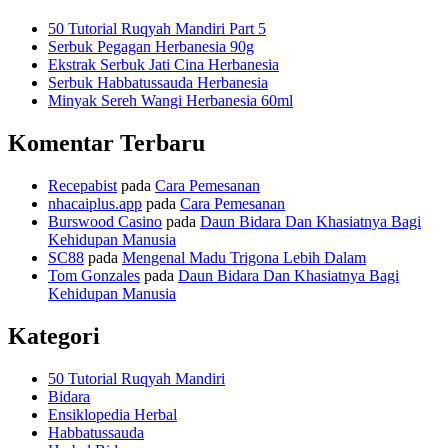
50 Tutorial Ruqyah Mandiri Part 5
Serbuk Pegagan Herbanesia 90g
Ekstrak Serbuk Jati Cina Herbanesia
Serbuk Habbatussauda Herbanesia
Minyak Sereh Wangi Herbanesia 60ml
Komentar Terbaru
Recepabist
pada
Cara Pemesanan
nhacaiplus.app
pada
Cara Pemesanan
Burswood Casino
pada
Daun Bidara Dan Khasiatnya Bagi
Kehidupan Manusia
SC88
pada
Mengenal Madu Trigona Lebih Dalam
Tom Gonzales
pada
Daun Bidara Dan Khasiatnya Bagi
Kehidupan Manusia
Kategori
50 Tutorial Ruqyah Mandiri
Bidara
Ensiklopedia Herbal
Habbatussauda