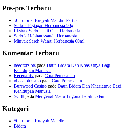
untuk:
Pos-pos Terbaru
50 Tutorial Ruqyah Mandiri Part 5
Serbuk Pegagan Herbanesia 90g
Ekstrak Serbuk Jati Cina Herbanesia
Serbuk Habbatussauda Herbanesia
Minyak Sereh Wangi Herbanesia 60ml
Komentar Terbaru
needforslots
pada
Daun Bidara Dan Khasiatnya Bagi
Kehidupan Manusia
Recepabist
pada
Cara Pemesanan
nhacaiplus.app
pada
Cara Pemesanan
Burswood Casino
pada
Daun Bidara Dan Khasiatnya Bagi
Kehidupan Manusia
SC88
pada
Mengenal Madu Trigona Lebih Dalam
Kategori
50 Tutorial Ruqyah Mandiri
Bidara