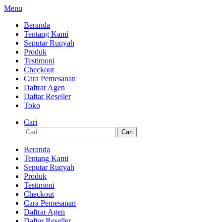
Lompat
Menu
ke
Beranda
konten
Tentang Kami
Seputar Ruqyah
Produk
Testimoni
Checkout
Cara Pemesanan
Daftrar Agen
Daftar Reseller
Toko
Cari
Cari
untuk:
Beranda
Tentang Kami
Seputar Ruqyah
Produk
Testimoni
Checkout
Cara Pemesanan
Daftrar Agen
Daftar Reseller