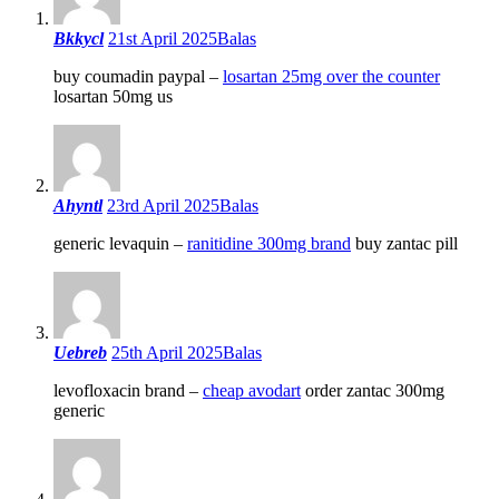
Bkkycl
21st April 2025
Balas
buy coumadin paypal –
losartan 25mg over the counter
losartan 50mg us
Ahyntl
23rd April 2025
Balas
generic levaquin –
ranitidine 300mg brand
buy zantac pill
Uebreb
25th April 2025
Balas
levofloxacin brand –
cheap avodart
order zantac 300mg
generic