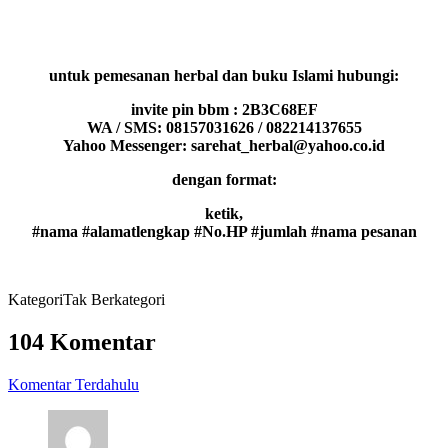
untuk pemesanan herbal dan buku Islami hubungi:
invite pin bbm : 2B3C68EF
WA / SMS: 08157031626 / 082214137655
Yahoo Messenger: sarehat_herbal@yahoo.co.id
dengan format:
ketik,
#nama #alamatlengkap #No.HP #jumlah #nama pesanan
Kategori
Tak Berkategori
104 Komentar
Komentar Terdahulu
Navigasi
komentar