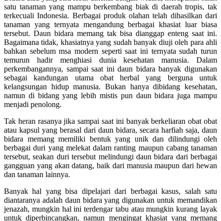
satu tanaman yang mampu berkembang biak di daerah tropis, tak
terkecuali Indonesia. Berbagai produk olahan telah dihasilkan dari
tanaman yang ternyata mengandung berbagai khasiat luar biasa
tersebut. Daun bidara memang tak bisa dianggap enteng saat ini.
Bagaimana tidak, khasiatnya yang sudah banyak diuji oleh para ahli
bahkan sebelum msa modern seperti saat ini ternyata sudah turun
temurun hadir menghiasi dunia kesehatan manusia. Dalam
perkembangannya, sampai saat ini daun bidara banyak digunakan
sebagai kandungan utama obat herbal yang berguna untuk
kelangsungan hidup manusia. Bukan hanya dibidang kesehatan,
namun di bidang yang lebih mistis pun daun bidara juga mampu
menjadi penolong.
Tak heran rasanya jika sampai saat ini banyak berkeliaran obat obat
atau kapsul yang berasal dari daun bidara, secara harfiah saja, daun
bidara memang memiliki bentuk yang unik dan dilindungi oleh
berbagai duri yang melekat dalam ranting maupun cabang tanaman
tersebut, seakan duri tersebut melindungi daun bidara dari berbagai
gangguan yang akan datang, baik dari manusia maupun dari hewan
dan tanaman lainnya.
Banyak hal yang bisa dipelajari dari berbagai kasus, salah satu
diantaranya adalah daun bidara yang digunakan untuk memandikan
jenazah, mungkin hal ini terdengar tabu atau mungkin kurang layak
untuk diperbincangkan, namun mengingat khasiat yang memang