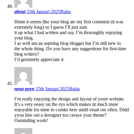
about
25th Januari 2025
Balas
Hmm it seems like your blog ate my first comment (it was
extremely long) so I guess I’ll just sum
it up what I had written and say, I’m thoroughly enjoying
your blog.
I as well am an aspiring blog blogger but I’m still new to
the whole thing. Do you have any suggestions for first-time
blog writers?
I’d genuinely appreciate it.
neue porn
25th Januari 2025
Balas
I’m really enjoying the design and layout of yourr website.
It’s a very eeasy on the eys which makes iit much more
enjoyable for mme to comke here andd visait ore often. Didd
yyou hire out a dersigner too creaye your theme?
Outstnding work!