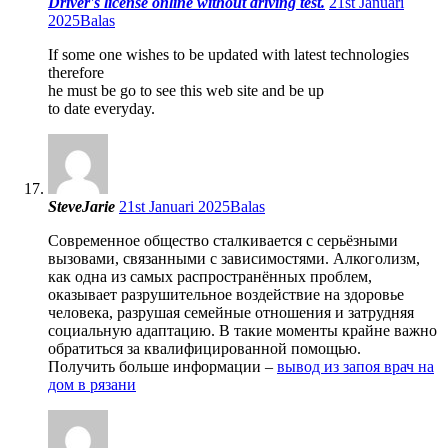
Driver's license online without driving test.
21st Januari
2025
Balas
If some one wishes to be updated with latest technologies
therefore
he must be go to see this web site and be up
to date everyday.
SteveJarie
21st Januari 2025
Balas
Современное общество сталкивается с серьёзными
вызовами, связанными с зависимостями. Алкоголизм,
как одна из самых распространённых проблем,
оказывает разрушительное воздействие на здоровье
человека, разрушая семейные отношения и затрудняя
социальную адаптацию. В такие моменты крайне важно
обратиться за квалифицированной помощью.
Получить больше информации –
вывод из запоя врач на
дом в рязани