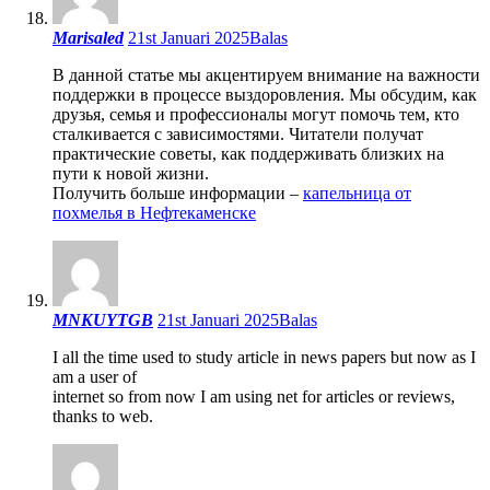
Marisaled
21st Januari 2025
Balas
В данной статье мы акцентируем внимание на важности
поддержки в процессе выздоровления. Мы обсудим, как
друзья, семья и профессионалы могут помочь тем, кто
сталкивается с зависимостями. Читатели получат
практические советы, как поддерживать близких на
пути к новой жизни.
Получить больше информации –
капельница от
похмелья в Нефтекаменске
MNKUYTGB
21st Januari 2025
Balas
I all the time used to study article in news papers but now as I
am a user of
internet so from now I am using net for articles or reviews,
thanks to web.