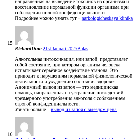
направленная на выведение токсинов из организма и
восстановление нормальной функции организма при
соблюдении полной конфиденциальности.
Подробнее можно узнать тут –
narkologicheskaya klinika
RichardDum
21st Januari 2025
Balas
Алкогольная интоксикация, или запой, представляет
собой состояние, при котором организм человека
испытывает серьёзное воздействие этанола. Это
приводит к нарушениям нормальной физиологической
деятельности и ухудшению состояния здоровья.
Анонимный вывод из запоя — это медицинская
помощь, направленная на устранение последствий
чрезмерного употребления алкоголя с соблюдением
строгой конфиденциальности.
Узнать больше –
вывод из запоя с выездом цена