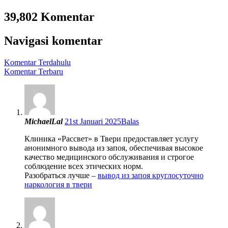
39,802 Komentar
Navigasi komentar
Komentar Terdahulu
Komentar Terbaru
MichaelLal
21st Januari 2025
Balas
Клиника «Рассвет» в Твери предоставляет услугу
анонимного вывода из запоя, обеспечивая высокое
качество медицинского обслуживания и строгое
соблюдение всех этических норм.
Разобраться лучше –
вывод из запоя круглосуточно
наркология в твери