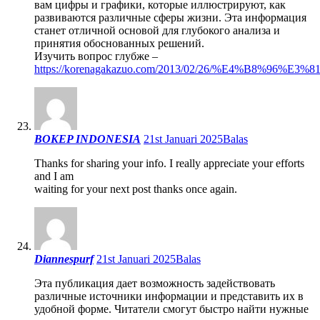
вам цифры и графики, которые иллюстрируют, как
развиваются различные сферы жизни. Эта информация
станет отличной основой для глубокого анализа и
принятия обоснованных решений.
Изучить вопрос глубже –
https://korenagakazuo.com/2013/02/26/%E4%
BOKEP INDONESIA
21st Januari 2025
Balas
Thanks for sharing your info. I really appreciate your efforts
and I am
waiting for your next post thanks once again.
Diannespurf
21st Januari 2025
Balas
Эта публикация дает возможность задействовать
различные источники информации и представить их в
удобной форме. Читатели смогут быстро найти нужные