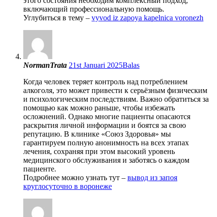
этого состояния необходим комплексный подход,
включающий профессиональную помощь.
Углубиться в тему –
vyvod iz zapoya kapelnica voronezh
NormanTrata
21st Januari 2025
Balas
Когда человек теряет контроль над потреблением
алкоголя, это может привести к серьёзным физическим
и психологическим последствиям. Важно обратиться за
помощью как можно раньше, чтобы избежать
осложнений. Однако многие пациенты опасаются
раскрытия личной информации и боятся за свою
репутацию. В клинике «Союз Здоровья» мы
гарантируем полную анонимность на всех этапах
лечения, сохраняя при этом высокий уровень
медицинского обслуживания и заботясь о каждом
пациенте.
Подробнее можно узнать тут –
вывод из запоя
круглосуточно в воронеже