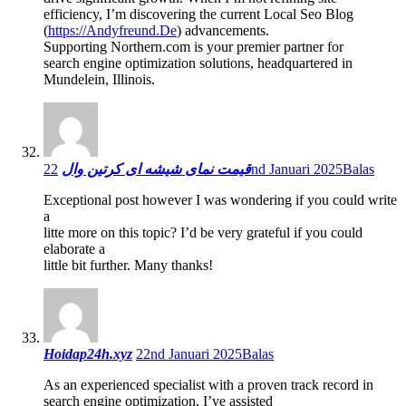
efficiency, I’m discovering the current Local Seo Blog
(
https://Andyfreund.De
) advancements.
Supporting Northern.com is your premier partner for
search engine optimization solutions, headquartered in
Mundelein, Illinois.
قیمت نمای شیشه ای کرتین وال
22nd Januari 2025
Balas
Exceptional post however I was wondering if you could write
a
litte more on this topic? I’d be very grateful if you could
elaborate a
little bit further. Many thanks!
Hoidap24h.xyz
22nd Januari 2025
Balas
As an experienced specialist with a proven track record in
search engine optimization, I’ve assisted