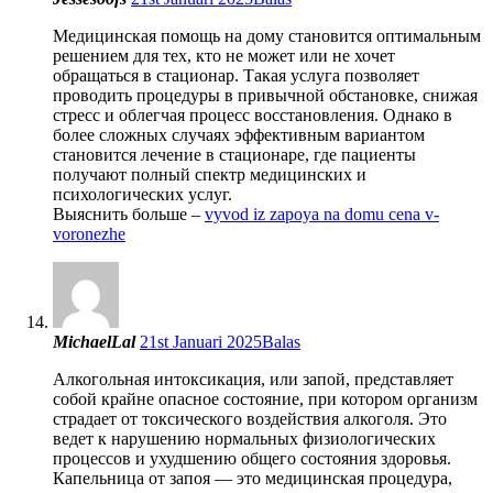
Медицинская помощь на дому становится оптимальным
решением для тех, кто не может или не хочет
обращаться в стационар. Такая услуга позволяет
проводить процедуры в привычной обстановке, снижая
стресс и облегчая процесс восстановления. Однако в
более сложных случаях эффективным вариантом
становится лечение в стационаре, где пациенты
получают полный спектр медицинских и
психологических услуг.
Выяснить больше –
vyvod iz zapoya na domu cena v-
voronezhe
MichaelLal
21st Januari 2025
Balas
Алкогольная интоксикация, или запой, представляет
собой крайне опасное состояние, при котором организм
страдает от токсического воздействия алкоголя. Это
ведет к нарушению нормальных физиологических
процессов и ухудшению общего состояния здоровья.
Капельница от запоя — это медицинская процедура,