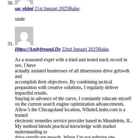
saç ekimi
21st Januari 2025
Balas
smile
Https://Andyfreund.De
22nd Januari 2025
Balas
As a seasoned expet with a tried and tested track record in
seo, I have
actually assisted businesses of all dimensions drive grfowth
and
accomplish their objectives. By combining tactical
preparation with creative solutions, I regularly deliver
impactful results.
Staying in advance of the curve, I constantly educate myself
on the current search engine optimization advancements.
Allow’s the Chicagoland location, NfiniteLimits.com is a
trusted
electronic remedies service provider based in Mundelein, IL.
My method blends practical knowledge with market
understanding to
drive significant growth. When I’m not refining site