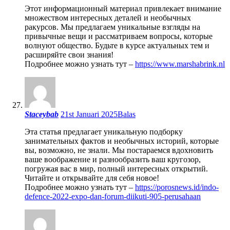
Этот информационный материал привлекает внимание
множеством интересных деталей и необычных
ракурсов. Мы предлагаем уникальные взгляды на
привычные вещи и рассматриваем вопросы, которые
волнуют общество. Будьте в курсе актуальных тем и
расширяйте свои знания!
Подробнее можно узнать тут –
https://www.marshabrink.nl
Staceybab
21st Januari 2025
Balas
Эта статья предлагает уникальную подборку
занимательных фактов и необычных историй, которые
вы, возможно, не знали. Мы постараемся вдохновить
ваше воображение и разнообразить ваш кругозор,
погружая вас в мир, полный интересных открытий.
Читайте и открывайте для себя новое!
Подробнее можно узнать тут –
https://porosnews.id/indo-
defence-2022-expo-dan-forum-diikuti-905-perusahaan