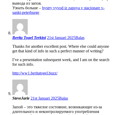
вывода из запоя.
Узнать больше –
bystry vyvod iz zapoya v stacionare v-
sankt-peterburge
Berita Togel Terkini
21st Januari 2025
Balas
Thanks for another excellent post. Where else could anyone
get that kind of info in such a perfect manner of writing?
I’ve a presentation subsequent week, and I am on the search
for such info.
http://ww1.beritatogel.buzz/
SteveJarie
21st Januari 2025
Balas
Запой – это тяжелое состояние, возникающее из-за
длительного и неконтролируемого употребления