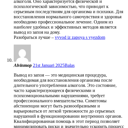
алкоголя. Оно характеризуется физической и
психологической зависимостью, что приводит к
серьезным последствиям для организма и психики. Для
восстановления нормального самочувствия и здоровья
необходимо профессиональное лечение. Одним из
наиболее удобных и эффективных методов является
вывод из запоя на дому.
Разобраться лучше –
vyvod iz zapoya s vyezdom
Alvinmop
21st Januari 2025
Balas
Вывод из запоя — это медицинская процедура,
необходимая для восстановления организма после
длительного употребления алкоголя. Это состояние,
часто характеризующееся физическими и
психоэмоциональными нарушениями, требует
профессионального вмешательства. Симптомы
абстиненции могут быть разнообразными и
варьироваться от легкой тревожности до серьезных
нарушений в функционировании внутренних органов.
Квалифицированная помощь в этот период позволяет
минимизировать риски и значительно ускорить процесс