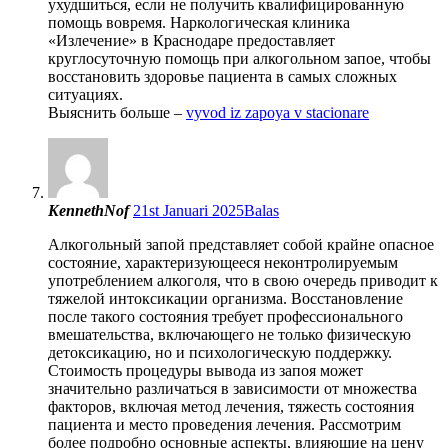
ухудшиться, если не получить квалифицированную
помощь вовремя. Наркологическая клиника
«Излечение» в Краснодаре предоставляет
круглосуточную помощь при алкогольном запое, чтобы
восстановить здоровье пациента в самых сложных
ситуациях.
Выяснить больше –
vyvod iz zapoya v stacionare
KennethNof
21st Januari 2025
Balas
Алкогольный запой представляет собой крайне опасное
состояние, характеризующееся неконтролируемым
употреблением алкоголя, что в свою очередь приводит к
тяжелой интоксикации организма. Восстановление
после такого состояния требует профессионального
вмешательства, включающего не только физическую
детоксикацию, но и психологическую поддержку.
Стоимость процедуры вывода из запоя может
значительно различаться в зависимости от множества
факторов, включая метод лечения, тяжесть состояния
пациента и место проведения лечения. Рассмотрим
более подробно основные аспекты, влияющие на цену