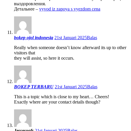
выздоровления.
Детальнее –
vyvod iz zapoya s vyezdom cena
bokep ojol indonesia
21st Januari 2025
Balas
Really when someone doesn’t know afterward its up to other
visitors that
they will assist, so here it occurs.
BOKEP TERBARU
21st Januari 2025
Balas
This is a topic which is close to my heart… Cheers!
Exactly where are your contact details though?
Jessesoofs
21st Januari 2025
Balas