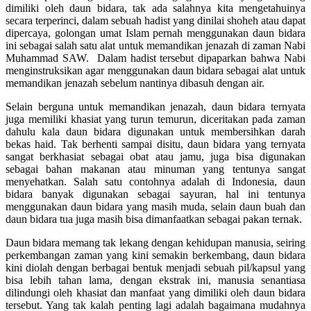
dimiliki oleh daun bidara, tak ada salahnya kita mengetahuinya
secara terperinci, dalam sebuah hadist yang dinilai shoheh atau dapat
dipercaya, golongan umat Islam pernah menggunakan daun bidara
ini sebagai salah satu alat untuk memandikan jenazah di zaman Nabi
Muhammad SAW. Dalam hadist tersebut dipaparkan bahwa Nabi
menginstruksikan agar menggunakan daun bidara sebagai alat untuk
memandikan jenazah sebelum nantinya dibasuh dengan air.
Selain berguna untuk memandikan jenazah, daun bidara ternyata
juga memiliki khasiat yang turun temurun, diceritakan pada zaman
dahulu kala daun bidara digunakan untuk membersihkan darah
bekas haid. Tak berhenti sampai disitu, daun bidara yang ternyata
sangat berkhasiat sebagai obat atau jamu, juga bisa digunakan
sebagai bahan makanan atau minuman yang tentunya sangat
menyehatkan. Salah satu contohnya adalah di Indonesia, daun
bidara banyak digunakan sebagai sayuran, hal ini tentunya
menggunakan daun bidara yang masih muda, selain daun buah dan
daun bidara tua juga masih bisa dimanfaatkan sebagai pakan ternak.
Daun bidara memang tak lekang dengan kehidupan manusia, seiring
perkembangan zaman yang kini semakin berkembang, daun bidara
kini diolah dengan berbagai bentuk menjadi sebuah pil/kapsul yang
bisa lebih tahan lama, dengan ekstrak ini, manusia senantiasa
dilindungi oleh khasiat dan manfaat yang dimiliki oleh daun bidara
tersebut. Yang tak kalah penting lagi adalah bagaimana mudahnya