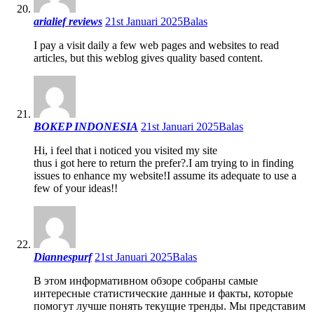
arialief reviews
21st Januari 2025
Balas
I pay a visit daily a few web pages and websites to read
articles, but this weblog gives quality based content.
BOKEP INDONESIA
21st Januari 2025
Balas
Hi, i feel that i noticed you visited my site
thus i got here to return the prefer?.I am trying to in finding
issues to enhance my website!I assume its adequate to use a
few of your ideas!!
Diannespurf
21st Januari 2025
Balas
В этом информативном обзоре собраны самые
интересные статистические данные и факты, которые
помогут лучше понять текущие тренды. Мы представим