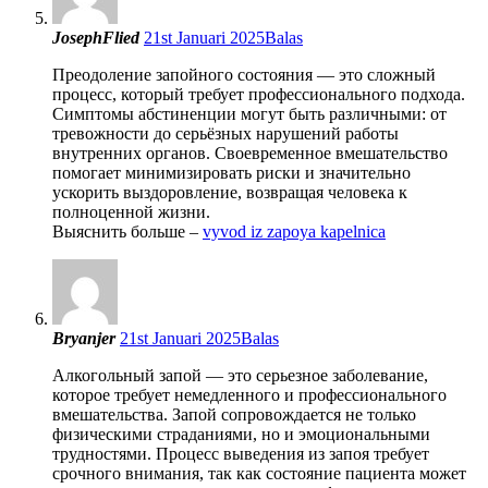
JosephFlied
21st Januari 2025
Balas
Преодоление запойного состояния — это сложный
процесс, который требует профессионального подхода.
Симптомы абстиненции могут быть различными: от
тревожности до серьёзных нарушений работы
внутренних органов. Своевременное вмешательство
помогает минимизировать риски и значительно
ускорить выздоровление, возвращая человека к
полноценной жизни.
Выяснить больше –
vyvod iz zapoya kapelnica
Bryanjer
21st Januari 2025
Balas
Алкогольный запой — это серьезное заболевание,
которое требует немедленного и профессионального
вмешательства. Запой сопровождается не только
физическими страданиями, но и эмоциональными
трудностями. Процесс выведения из запоя требует
срочного внимания, так как состояние пациента может