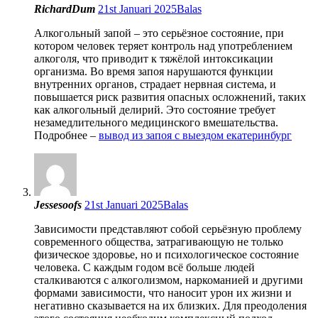
RichardDum
21st Januari 2025
Balas
Алкогольный запой – это серьёзное состояние, при
котором человек теряет контроль над употреблением
алкоголя, что приводит к тяжёлой интоксикации
организма. Во время запоя нарушаются функции
внутренних органов, страдает нервная система, и
повышается риск развития опасных осложнений, таких
как алкогольный делирий. Это состояние требует
незамедлительного медицинского вмешательства.
Подробнее –
вывод из запоя с выездом екатеринбург
Jessesoofs
21st Januari 2025
Balas
Зависимости представляют собой серьёзную проблему
современного общества, затрагивающую не только
физическое здоровье, но и психологическое состояние
человека. С каждым годом всё больше людей
сталкиваются с алкоголизмом, наркоманией и другими
формами зависимости, что наносит урон их жизни и
негативно сказывается на их близких. Для преодоления