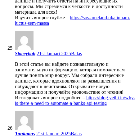
данные и получить ответы на интересующие их
вопросы. Мы стремимся к четкости и доступности
материала для всех!
Изучить вопрос глубже –
https://sos-ameland.nl/aliquam-
luctus-sem-massa
Staceybab
21st Januari 2025
Balas
В этой статье вы найдете познавательную и
занимательную информацию, которая поможет вам
лучше понять мир вокруг. Мы собрали интересные
данные, которые вдохновляют на размышления и
побуждают к действиям. Открывайте новую
информацию и получайте удовольствие от чтения!
Исследовать вопрос подробнее –
https://blog.yethi.in/why-
is-there-a-need-to-automate-a-banks-api-testing
Taniamus
21st Januari 2025
Balas