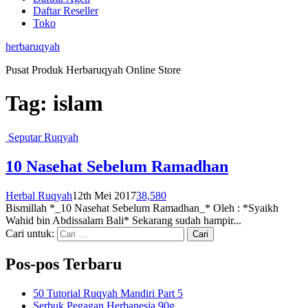
Daftar Reseller
Toko
herbaruqyah
Pusat Produk Herbaruqyah Online Store
Tag:
islam
Seputar Ruqyah
10 Nasehat Sebelum Ramadhan
Herbal Ruqyah
12th Mei 2017
38,580
Bismillah *_10 Nasehat Sebelum Ramadhan_* Oleh : *Syaikh
Wahid bin Abdissalam Bali* Sekarang sudah hampir...
Cari untuk:
Pos-pos Terbaru
50 Tutorial Ruqyah Mandiri Part 5
Serbuk Pegagan Herbanesia 90g