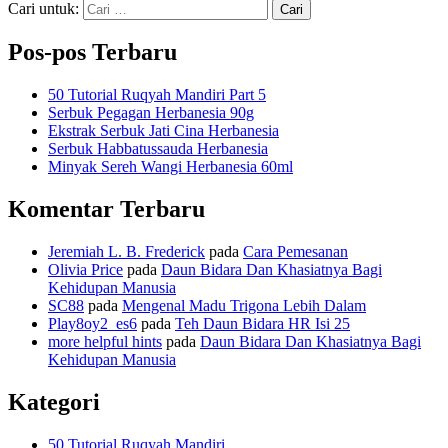
Cari untuk:
Pos-pos Terbaru
50 Tutorial Ruqyah Mandiri Part 5
Serbuk Pegagan Herbanesia 90g
Ekstrak Serbuk Jati Cina Herbanesia
Serbuk Habbatussauda Herbanesia
Minyak Sereh Wangi Herbanesia 60ml
Komentar Terbaru
Jeremiah L. B. Frederick
pada
Cara Pemesanan
Olivia Price
pada
Daun Bidara Dan Khasiatnya Bagi
Kehidupan Manusia
SC88
pada
Mengenal Madu Trigona Lebih Dalam
Play8oy2_es6
pada
Teh Daun Bidara HR Isi 25
more helpful hints
pada
Daun Bidara Dan Khasiatnya Bagi
Kehidupan Manusia
Kategori
50 Tutorial Ruqyah Mandiri