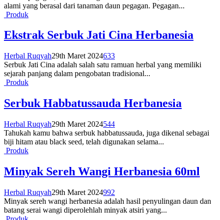
alami yang berasal dari tanaman daun pegagan. Pegagan...
Produk
Ekstrak Serbuk Jati Cina Herbanesia
Herbal Ruqyah
29th Maret 2024
633
Serbuk Jati Cina adalah salah satu ramuan herbal yang memiliki
sejarah panjang dalam pengobatan tradisional...
Produk
Serbuk Habbatussauda Herbanesia
Herbal Ruqyah
29th Maret 2024
544
Tahukah kamu bahwa serbuk habbatussauda, juga dikenal sebagai
biji hitam atau black seed, telah digunakan selama...
Produk
Minyak Sereh Wangi Herbanesia 60ml
Herbal Ruqyah
29th Maret 2024
992
Minyak sereh wangi herbanesia adalah hasil penyulingan daun dan
batang serai wangi diperolehlah minyak atsiri yang...
Produk