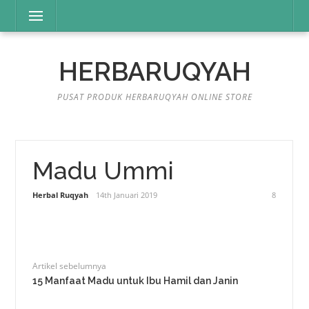
Lompat
Menu
ke
konten
HERBARUQYAH
PUSAT PRODUK HERBARUQYAH ONLINE STORE
Madu Ummi
Herbal Ruqyah
14th Januari 2019
8
Artikel sebelumnya
15 Manfaat Madu untuk Ibu Hamil dan Janin