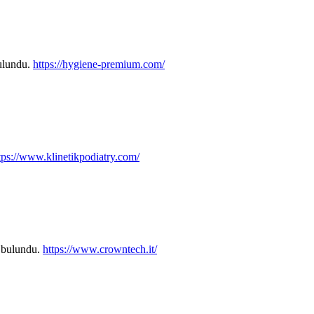
bulundu.
https://hygiene-premium.com/
tps://www.klinetikpodiatry.com/
k bulundu.
https://www.crowntech.it/