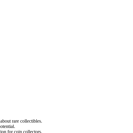
about rare collectibles.
otential.
on for coin collectors.