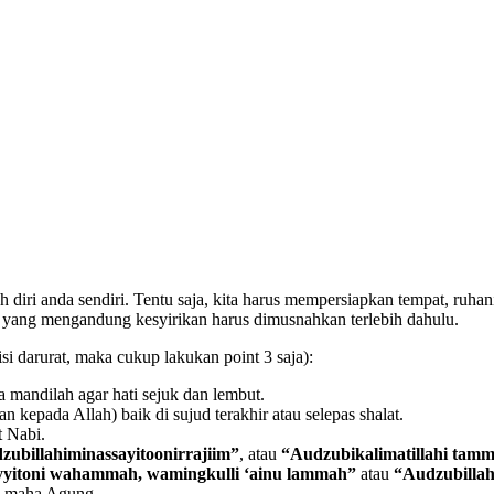
ri anda sendiri. Tentu saja, kita harus mempersiapkan tempat, ruhani
 yang mengandung kesyirikan harus dimusnahkan terlebih dahulu.
si darurat, maka cukup lakukan point 3 saja):
mandilah agar hati sejuk dan lembut.
 kepada Allah) baik di sujud terakhir atau selepas shalat.
 Nabi.
ubillahiminassayitoonirrajiim”
, atau
“Audzubikalimatillahi tamm
sayyitoni wahammah, wamingkulli ‘ainu lammah”
atau
“Audzubillahi
g maha Agung.