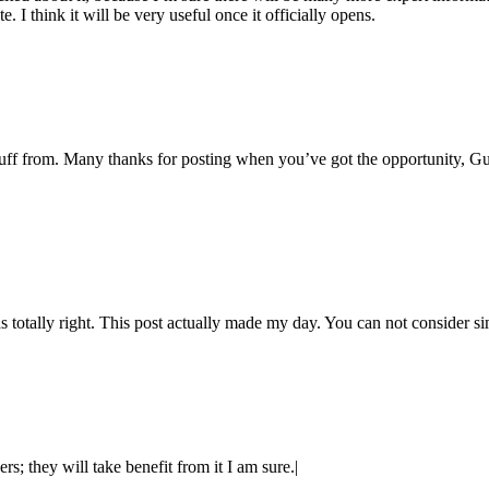
e. I think it will be very useful once it officially opens.
tuff from. Many thanks for posting when you’ve got the opportunity, Gues
s totally right. This post actually made my day. You can not consider s
rs; they will take benefit from it I am sure.|