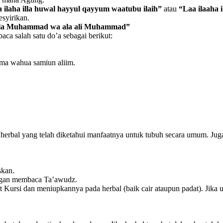
aa ilaha illa huwal hayyul qayyum waatubu ilaih”
atau
“Laa ilaaha 
esyirikan.
 ala Muhammad wa ala ali Muhammad”
a salah satu do’a sebagai berikut:
sama wahua samiun aliim.
erbal yang telah diketahui manfaatnya untuk tubuh secara umum. Jug
skan.
ngan membaca Ta’awudz.
rsi dan meniupkannya pada herbal (baik cair ataupun padat). Jika unt