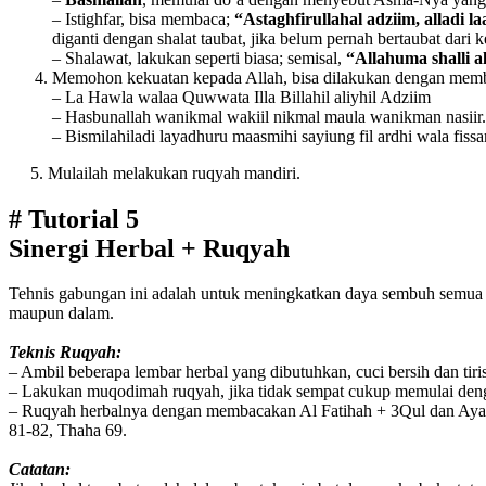
– Istighfar, bisa membaca;
“Astaghfirullahal adziim, alladi l
diganti dengan shalat taubat, jika belum pernah bertaubat dari k
– Shalawat, lakukan seperti biasa; semisal,
“Allahuma shalli
Memohon kekuatan kepada Allah, bisa dilakukan dengan membac
– La Hawla walaa Quwwata Illa Billahil aliyhil Adziim
– Hasbunallah wanikmal wakiil nikmal maula wanikman nasiir.
– Bismilahiladi layadhuru maasmihi sayiung fil ardhi wala fis
5. Mulailah melakukan ruqyah mandiri.
# Tutorial 5
Sinergi Herbal + Ruqyah
Tehnis gabungan ini adalah untuk meningkatkan daya sembuh semua h
maupun dalam.
Teknis Ruqyah:
– Ambil beberapa lembar herbal yang dibutuhkan, cuci bersih dan tiri
– Lakukan muqodimah ruqyah, jika tidak sempat cukup memulai de
– Ruqyah herbalnya dengan membacakan Al Fatihah + 3Qul dan Ayat Ku
81-82, Thaha 69.
Catatan: