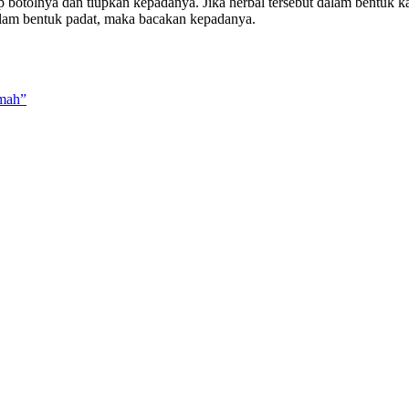
tup botolnya dan tiupkan kepadanya. Jika herbal tersebut dalam bentuk
alam bentuk padat, maka bacakan kepadanya.
mah”