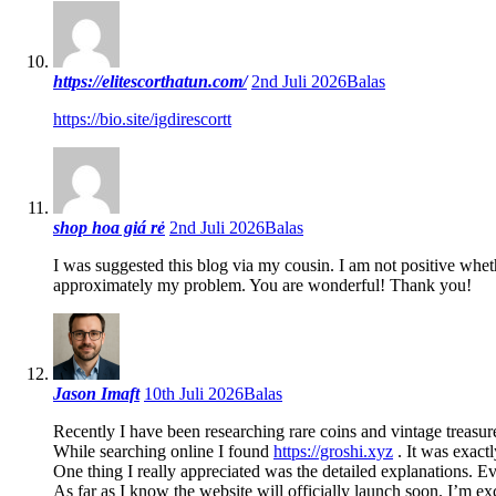
https://elitescorthatun.com/
2nd Juli 2026
Balas
https://bio.site/igdirescortt
shop hoa giá rẻ
2nd Juli 2026
Balas
I was suggested this blog via my cousin. I am not positive whethe
approximately my problem. You are wonderful! Thank you!
Jason Imaft
10th Juli 2026
Balas
Recently I have been researching rare coins and vintage treasures
While searching online I found
https://groshi.xyz
. It was exactl
One thing I really appreciated was the detailed explanations. Even
As far as I know the website will officially launch soon. I’m ex