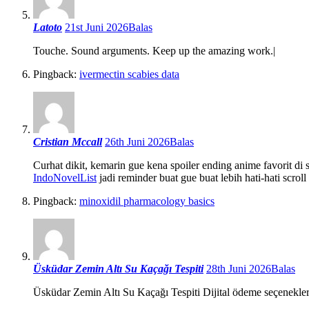
Latoto
21st Juni 2026
Balas
Touche. Sound arguments. Keep up the amazing work.|
Pingback:
ivermectin scabies data
Cristian Mccall
26th Juni 2026
Balas
Curhat dikit, kemarin gue kena spoiler ending anime favorit di
IndoNovelList
jadi reminder buat gue buat lebih hati-hati scroll
Pingback:
minoxidil pharmacology basics
Üsküdar Zemin Altı Su Kaçağı Tespiti
28th Juni 2026
Balas
Üsküdar Zemin Altı Su Kaçağı Tespiti Dijital ödeme seçenekle