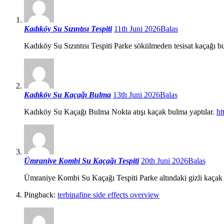
Kadıköy Su Sızıntısı Tespiti
11th Juni 2026
Balas
Kadıköy Su Sızıntısı Tespiti Parke sökülmeden tesisat kaçağı 
Kadıköy Su Kaçağı Bulma
13th Juni 2026
Balas
Kadıköy Su Kaçağı Bulma Nokta atışı kaçak bulma yaptılar.
ht
Ümraniye Kombi Su Kaçağı Tespiti
20th Juni 2026
Balas
Ümraniye Kombi Su Kaçağı Tespiti Parke altındaki gizli kaça
Pingback:
terbinafine side effects overview