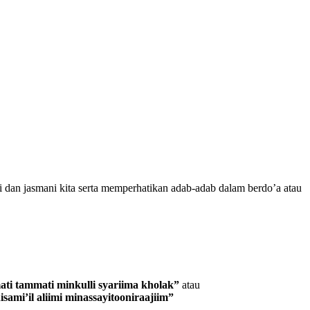
 dan jasmani kita serta memperhatikan adab-adab dalam berdo’a atau
ati tammati minkulli syariima kholak”
atau
sami’il aliimi minassayitooniraajiim”