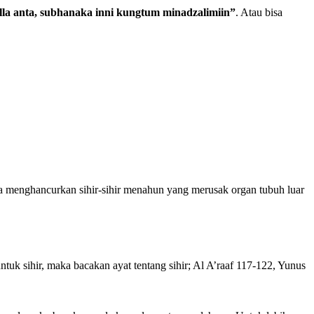
illa anta, subhanaka inni kungtum minadzalimiin”
. Atau bisa
a menghancurkan sihir-sihir menahun yang merusak organ tubuh luar
uk sihir, maka bacakan ayat tentang sihir; Al A’raaf 117-122, Yunus