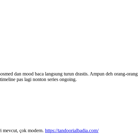
 sosmed dan mood baca langsung turun drastis. Ampun deh orang-orang ya
 timeline pas lagi nonton series ongoing.
ri mevcut, çok modern.
https://tandoorialbadia.com/