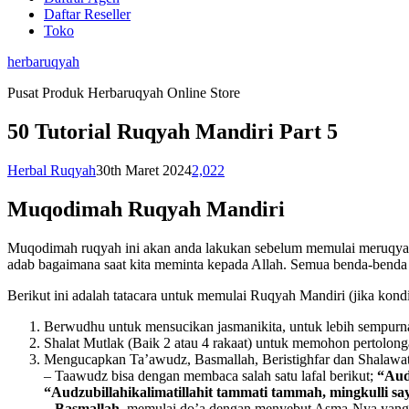
Daftar Reseller
Toko
herbaruqyah
Pusat Produk Herbaruqyah Online Store
50 Tutorial Ruqyah Mandiri Part 5
Herbal Ruqyah
30th Maret 2024
2,022
Muqodimah Ruqyah Mandiri
Muqodimah ruqyah ini akan anda lakukan sebelum memulai meruqyah di
adab bagaimana saat kita meminta kepada Allah. Semua benda-benda
Berikut ini adalah tatacara untuk memulai Ruqyah Mandiri (jika kondi
Berwudhu untuk mensucikan jasmanikita, untuk lebih sempurna 
Shalat Mutlak (Baik 2 atau 4 rakaat) untuk memohon pertolongan
Mengucapkan Ta’awudz, Basmallah, Beristighfar dan Shalawat
– Taawudz bisa dengan membaca salah satu lafal berikut;
“Audz
“Audzubillahikalimatillahit tammati tammah, mingkulli 
–
Basmallah
, memulai do’a dengan menyebut Asma-Nya yan