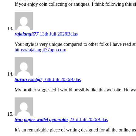
If you enjoy coin collecting or antiques, I think following this sit
rajalangit77
13th Juli 2026
Balas
Your style is very unique compared to other folks I have read s
https://rajalangit77app.com
burun estetiği
16th Juli 2026
Balas
My brother suggested I would possibly like this website. He wa
tron paper wallet generator
23rd Juli 2026
Balas
It’s an remarkable piece of writing designed for all the online use