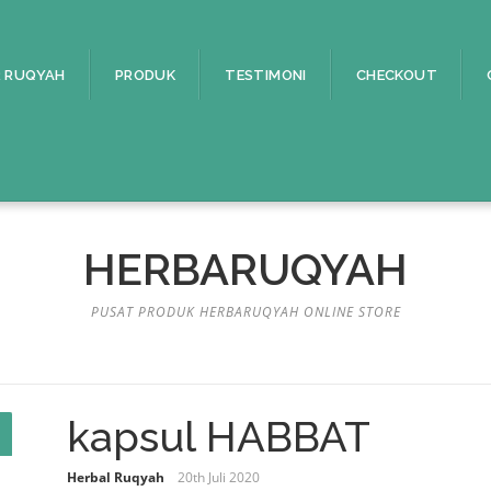
 RUQYAH
PRODUK
TESTIMONI
CHECKOUT
HERBARUQYAH
PUSAT PRODUK HERBARUQYAH ONLINE STORE
kapsul HABBAT
Herbal Ruqyah
20th Juli 2020