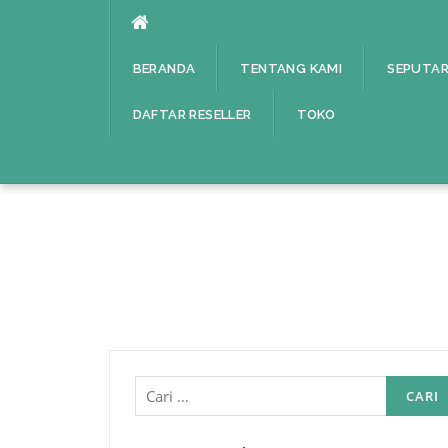
Lompat
ke
konten
BERANDA
TENTANG KAMI
SEPUTAR
DAFTAR RESELLER
TOKO
Cari
untuk: