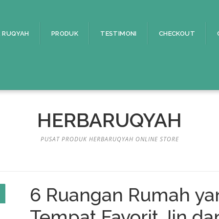
 RUQYAH
PRODUK
TESTIMONI
CHECKOUT
HERBARUQYAH
PUSAT PRODUK HERBARUQYAH ONLINE STORE
6 Ruangan Rumah ya
Tempat Favorit Jin da