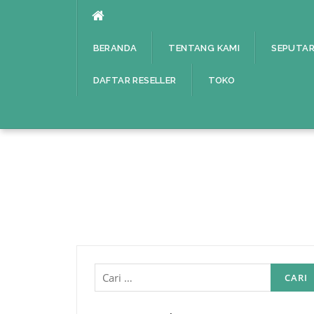
Lompat
ke
konten
BERANDA
TENTANG KAMI
SEPUTAR
DAFTAR RESELLER
TOKO
Cari
untuk: