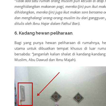
“Tidak ada satu rumah orang muslim pun kecuali di atap 
menghidangkan makanan pagi, mereka (jin) pun ikut mak
dihidangkan, mereka (jin) juga ikut makan sore bersama 
dan menghalangi orang-orang muslim itu dari gangguan ji
ditulis oleh Ibnu Hajar dalam Fathul Bari).
6. Kadang hewan peliharaan
.
Bagi yang punya hewan peliharaan di rumahnya, h
utama untuk dibuatkan tempat khusus di luar rumah.
bersabda: “Janganlah kalian shalat di kandang-kandang 
Muslim, Abu Dawud dan Ibnu Majah).