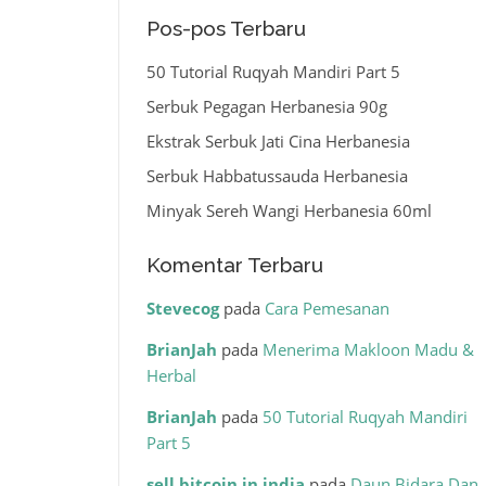
Pos-pos Terbaru
50 Tutorial Ruqyah Mandiri Part 5
Serbuk Pegagan Herbanesia 90g
Ekstrak Serbuk Jati Cina Herbanesia
Serbuk Habbatussauda Herbanesia
Minyak Sereh Wangi Herbanesia 60ml
Komentar Terbaru
Stevecog
pada
Cara Pemesanan
BrianJah
pada
Menerima Makloon Madu &
Herbal
BrianJah
pada
50 Tutorial Ruqyah Mandiri
Part 5
sell bitcoin in india
pada
Daun Bidara Dan