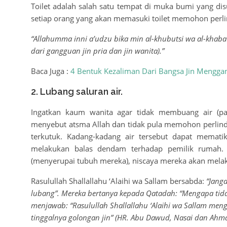
Toilet adalah salah satu tempat di muka bumi yang dis
setiap orang yang akan memasuki toilet memohon per
“Allahumma inni a’udzu bika min al-khubutsi wa al-khaba
dari gangguan jin pria dan jin wanita).”
Baca Juga :
4 Bentuk Kezaliman Dari Bangsa Jin Mengga
2. Lubang saluran air.
Ingatkan kaum wanita agar tidak membuang air (pa
menyebut atsma Allah dan tidak pula memohon perlin
terkutuk. Kadang-kadang air tersebut dapat memati
melakukan balas dendam terhadap pemilik rumah. 
(menyerupai tubuh mereka), niscaya mereka akan melak
Rasulullah Shallallahu ‘Alaihi wa Sallam bersabda:
“Janga
lubang”. Mereka bertanya kepada Qatadah: “Mengapa tida
menjawab: “Rasulullah Shallallahu ‘Alaihi wa Sallam men
tinggalnya golongan jin” (HR. Abu Dawud, Nasai dan Ahm