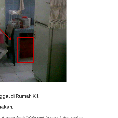
ggal di Rumah Kit
makan.
t asma Allah Ta’ala saat ia masuk dan saat ia