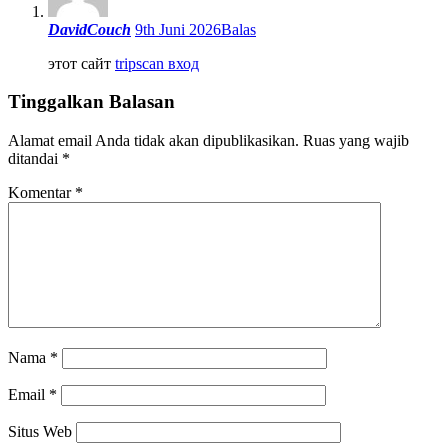
DavidCouch
9th Juni 2026
Balas
этот сайт
tripscan вход
Tinggalkan Balasan
Alamat email Anda tidak akan dipublikasikan.
Ruas yang wajib
ditandai
*
Komentar
*
Nama
*
Email
*
Situs Web