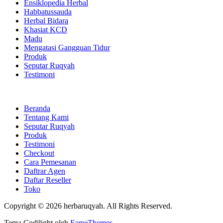
Ensiklopedia Herbal
Habbatussauda
Herbal Bidara
Khasiat KCD
Madu
Mengatasi Gangguan Tidur
Produk
Seputar Ruqyah
Testimoni
Beranda
Tentang Kami
Seputar Ruqyah
Produk
Testimoni
Checkout
Cara Pemesanan
Daftrar Agen
Daftar Reseller
Toko
Copyright © 2026 herbaruqyah. All Rights Reserved.
Tema Codilight oleh
FameThemes