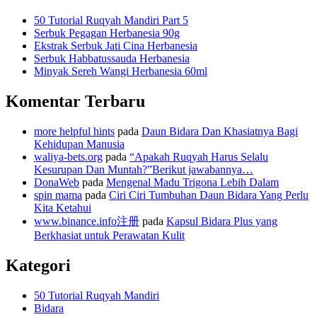
50 Tutorial Ruqyah Mandiri Part 5
Serbuk Pegagan Herbanesia 90g
Ekstrak Serbuk Jati Cina Herbanesia
Serbuk Habbatussauda Herbanesia
Minyak Sereh Wangi Herbanesia 60ml
Komentar Terbaru
more helpful hints
pada
Daun Bidara Dan Khasiatnya Bagi
Kehidupan Manusia
waliya-bets.org
pada
“Apakah Ruqyah Harus Selalu
Kesurupan Dan Muntah?”Berikut jawabannya…
DonaWeb
pada
Mengenal Madu Trigona Lebih Dalam
spin mama
pada
Ciri Ciri Tumbuhan Daun Bidara Yang Perlu
Kita Ketahui
www.binance.info注册
pada
Kapsul Bidara Plus yang
Berkhasiat untuk Perawatan Kulit
Kategori
50 Tutorial Ruqyah Mandiri
Bidara