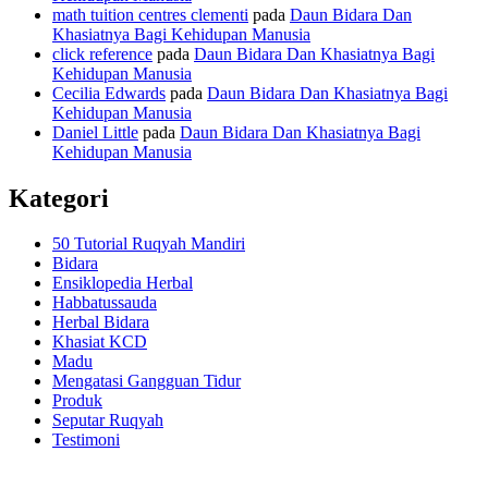
math tuition centres clementi
pada
Daun Bidara Dan
Khasiatnya Bagi Kehidupan Manusia
click reference
pada
Daun Bidara Dan Khasiatnya Bagi
Kehidupan Manusia
Cecilia Edwards
pada
Daun Bidara Dan Khasiatnya Bagi
Kehidupan Manusia
Daniel Little
pada
Daun Bidara Dan Khasiatnya Bagi
Kehidupan Manusia
Kategori
50 Tutorial Ruqyah Mandiri
Bidara
Ensiklopedia Herbal
Habbatussauda
Herbal Bidara
Khasiat KCD
Madu
Mengatasi Gangguan Tidur
Produk
Seputar Ruqyah
Testimoni