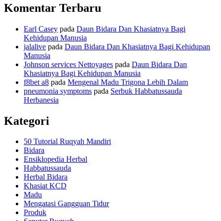
Komentar Terbaru
Earl Casey
pada
Daun Bidara Dan Khasiatnya Bagi
Kehidupan Manusia
jalalive
pada
Daun Bidara Dan Khasiatnya Bagi Kehidupan
Manusia
Johnson services Nettoyages
pada
Daun Bidara Dan
Khasiatnya Bagi Kehidupan Manusia
f8bet a8
pada
Mengenal Madu Trigona Lebih Dalam
pneumonia symptoms
pada
Serbuk Habbatussauda
Herbanesia
Kategori
50 Tutorial Ruqyah Mandiri
Bidara
Ensiklopedia Herbal
Habbatussauda
Herbal Bidara
Khasiat KCD
Madu
Mengatasi Gangguan Tidur
Produk