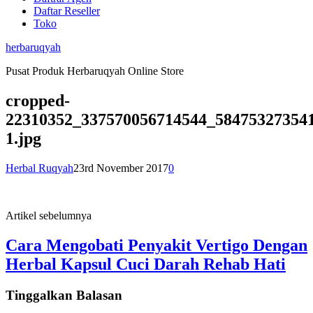
Daftar Reseller
Toko
herbaruqyah
Pusat Produk Herbaruqyah Online Store
cropped-
22310352_337570056714544_58475327354
1.jpg
Herbal Ruqyah
23rd November 2017
0
Artikel sebelumnya
Cara Mengobati Penyakit Vertigo Dengan
Herbal Kapsul Cuci Darah Rehab Hati
Tinggalkan Balasan