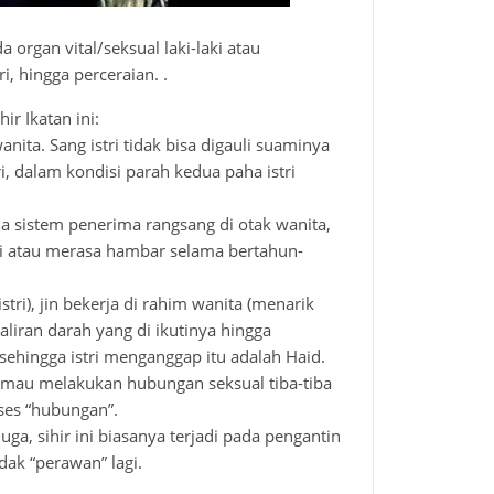
da organ vital/seksual laki-laki atau
 hingga perceraian. .
ir Ikatan ini:
wanita. Sang istri tidak bisa digauli suaminya
i, dalam kondisi parah kedua paha istri
pada sistem penerima rangsang di otak wanita,
i atau merasa hambar selama bertahun-
istri), jin bekerja di rahim wanita (menarik
 aliran darah yang di ikutinya hingga
ehingga istri menganggap itu adalah Haid.
aat mau melakukan hubungan seksual tiba-tiba
ses “hubungan”.
juga, sihir ini biasanya terjadi pada pengantin
dak “perawan” lagi.