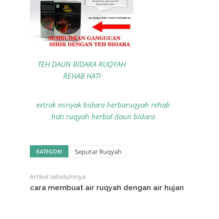
TEH DAUN BIDARA RUQYAH
REHAB HATI
extrak minyak bidara herbaruqyah rehab
hati ruqyah herbal daun bidara
Seputar Ruqyah
KATEGORI
Artikel sebelumnya
cara membuat air ruqyah dengan air hujan