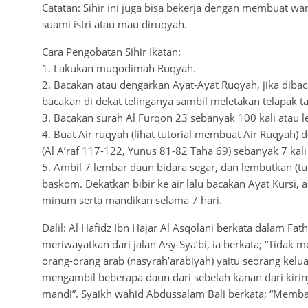
Catatan: Sihir ini juga bisa bekerja dengan membuat wa
suami istri atau mau diruqyah.
Cara Pengobatan Sihir Ikatan:
1. Lakukan muqodimah Ruqyah.
2. Bacakan atau dengarkan Ayat-Ayat Ruqyah, jika dibac
bacakan di dekat telinganya sambil meletakan telapak tan
3. Bacakan surah Al Furqon 23 sebanyak 100 kali atau le
4. Buat Air ruqyah (lihat tutorial membuat Air Ruqyah)
(Al A’raf 117-122, Yunus 81-82 Taha 69) sebanyak 7 kal
5. Ambil 7 lembar daun bidara segar, dan lembutkan (t
baskom. Dekatkan bibir ke air lalu bacakan Ayat Kursi, a
minum serta mandikan selama 7 hari.
Dalil: Al Hafidz Ibn Hajar Al Asqolani berkata dalam Fa
meriwayatkan dari jalan Asy-Sya’bi, ia berkata; “Tida
orang-orang arab (nasyrah’arabiyah) yaitu seorang kel
mengambil beberapa daun dari sebelah kanan dari kirin
mandi”. Syaikh wahid Abdussalam Bali berkata; “Memba