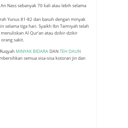
an An Nass sebanyak 70 kali atau lebih selama
surah Yunus 81-82 dan basuh dengan minyak
n selama tiga hari. Syaikh Ibn Taimiyah telah
enuliskan Al Qur’an atau dzikir-dzikir
rang sakit.
l Ruqyah
MINYAK BIDARA
DAN
TEH DAUN
ersihkan semua sisa-sisa kotoran jin dan