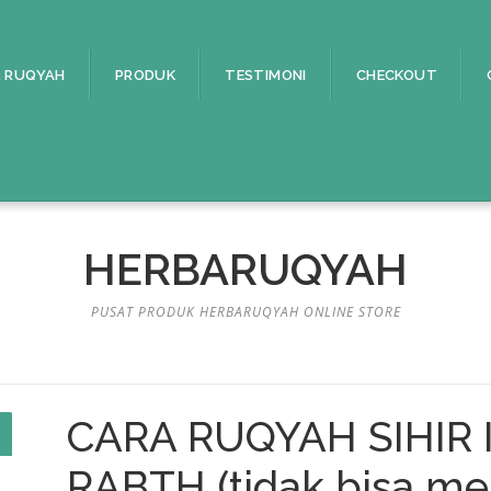
 RUQYAH
PRODUK
TESTIMONI
CHECKOUT
HERBARUQYAH
PUSAT PRODUK HERBARUQYAH ONLINE STORE
CARA RUQYAH SIHIR 
RABTH (tidak bisa men