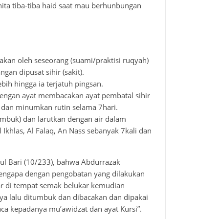
nita tiba-tiba haid saat mau berhunbungan
akan oleh seseorang (suami/praktisi ruqyah)
gan dipusat sihir (sakit).
bih hingga ia terjatuh pingsan.
 dengan ayat membacakan ayat pembatal sihir
i dan minumkan rutin selama 7hari.
umbuk) dan larutkan dengan air dalam
l Ikhlas, Al Falaq, An Nass sebanyak 7kali dan
thul Bari (10/233), bahwa Abdurrazak
k mengapa dengan pengobatan yang dilakukan
uar di tempat semak belukar kemudian
ya lalu ditumbuk dan dibacakan dan dipakai
ca kepadanya mu’awidzat dan ayat Kursi”.