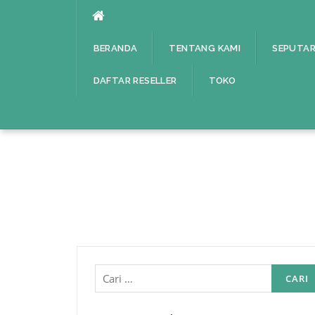
Lompat
ke
konten
BERANDA
TENTANG KAMI
SEPUTAR
DAFTAR RESELLER
TOKO
Cari
untuk: