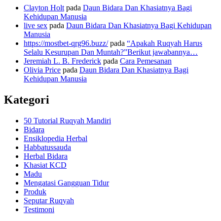
Clayton Holt
pada
Daun Bidara Dan Khasiatnya Bagi
Kehidupan Manusia
live sex
pada
Daun Bidara Dan Khasiatnya Bagi Kehidupan
Manusia
https://mostbet-qrg96.buzz/
pada
“Apakah Ruqyah Harus
Selalu Kesurupan Dan Muntah?”Berikut jawabannya…
Jeremiah L. B. Frederick
pada
Cara Pemesanan
Olivia Price
pada
Daun Bidara Dan Khasiatnya Bagi
Kehidupan Manusia
Kategori
50 Tutorial Ruqyah Mandiri
Bidara
Ensiklopedia Herbal
Habbatussauda
Herbal Bidara
Khasiat KCD
Madu
Mengatasi Gangguan Tidur
Produk
Seputar Ruqyah
Testimoni