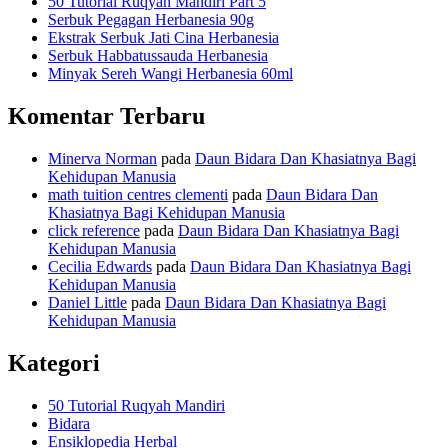
50 Tutorial Ruqyah Mandiri Part 5
Serbuk Pegagan Herbanesia 90g
Ekstrak Serbuk Jati Cina Herbanesia
Serbuk Habbatussauda Herbanesia
Minyak Sereh Wangi Herbanesia 60ml
Komentar Terbaru
Minerva Norman
pada
Daun Bidara Dan Khasiatnya Bagi
Kehidupan Manusia
math tuition centres clementi
pada
Daun Bidara Dan
Khasiatnya Bagi Kehidupan Manusia
click reference
pada
Daun Bidara Dan Khasiatnya Bagi
Kehidupan Manusia
Cecilia Edwards
pada
Daun Bidara Dan Khasiatnya Bagi
Kehidupan Manusia
Daniel Little
pada
Daun Bidara Dan Khasiatnya Bagi
Kehidupan Manusia
Kategori
50 Tutorial Ruqyah Mandiri
Bidara
Ensiklopedia Herbal