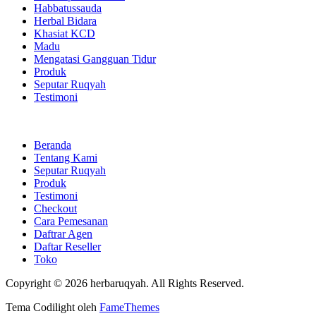
Habbatussauda
Herbal Bidara
Khasiat KCD
Madu
Mengatasi Gangguan Tidur
Produk
Seputar Ruqyah
Testimoni
Beranda
Tentang Kami
Seputar Ruqyah
Produk
Testimoni
Checkout
Cara Pemesanan
Daftrar Agen
Daftar Reseller
Toko
Copyright © 2026 herbaruqyah. All Rights Reserved.
Tema Codilight oleh
FameThemes