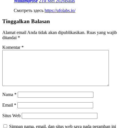
Williamgrose
21st Mei 2026
Balas
Смотреть здесь
https://ufolabs.io/
Tinggalkan Balasan
Alamat email Anda tidak akan dipublikasikan.
Ruas yang wajib
ditandai
*
Komentar
*
Nama
*
Email
*
Situs Web
Simpan nama, email, dan situs web saya pada peramban ini