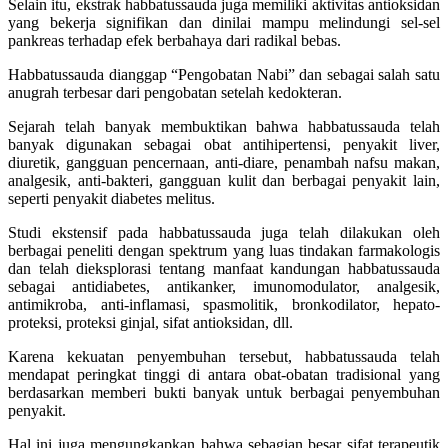
Selain itu, ekstrak habbatussauda juga memiliki aktivitas antioksidan
yang bekerja signifikan dan dinilai mampu melindungi sel-sel
pankreas terhadap efek berbahaya dari radikal bebas.
Habbatussauda dianggap “Pengobatan Nabi” dan sebagai salah satu
anugrah terbesar dari pengobatan setelah kedokteran.
Sejarah telah banyak membuktikan bahwa habbatussauda telah
banyak digunakan sebagai obat antihipertensi, penyakit liver,
diuretik, gangguan pencernaan, anti-diare, penambah nafsu makan,
analgesik, anti-bakteri, gangguan kulit dan berbagai penyakit lain,
seperti penyakit diabetes melitus.
Studi ekstensif pada habbatussauda juga telah dilakukan oleh
berbagai peneliti dengan spektrum yang luas tindakan farmakologis
dan telah dieksplorasi tentang manfaat kandungan habbatussauda
sebagai antidiabetes, antikanker, imunomodulator, analgesik,
antimikroba, anti-inflamasi, spasmolitik, bronkodilator, hepato-
proteksi, proteksi ginjal, sifat antioksidan, dll.
Karena kekuatan penyembuhan tersebut, habbatussauda telah
mendapat peringkat tinggi di antara obat-obatan tradisional yang
berdasarkan memberi bukti banyak untuk berbagai penyembuhan
penyakit.
Hal ini juga mengungkapkan bahwa sebagian besar sifat terapeutik