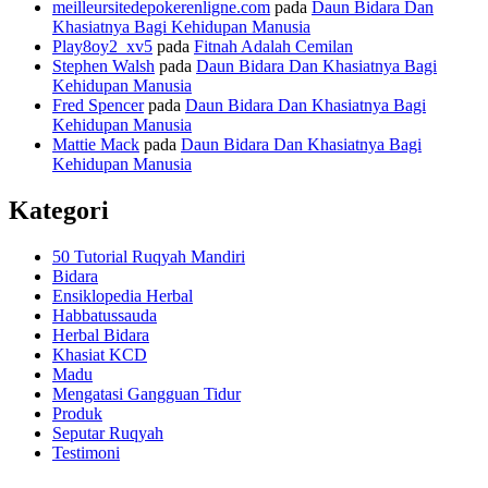
meilleursitedepokerenligne.com
pada
Daun Bidara Dan
Khasiatnya Bagi Kehidupan Manusia
Play8oy2_xv5
pada
Fitnah Adalah Cemilan
Stephen Walsh
pada
Daun Bidara Dan Khasiatnya Bagi
Kehidupan Manusia
Fred Spencer
pada
Daun Bidara Dan Khasiatnya Bagi
Kehidupan Manusia
Mattie Mack
pada
Daun Bidara Dan Khasiatnya Bagi
Kehidupan Manusia
Kategori
50 Tutorial Ruqyah Mandiri
Bidara
Ensiklopedia Herbal
Habbatussauda
Herbal Bidara
Khasiat KCD
Madu
Mengatasi Gangguan Tidur
Produk
Seputar Ruqyah
Testimoni