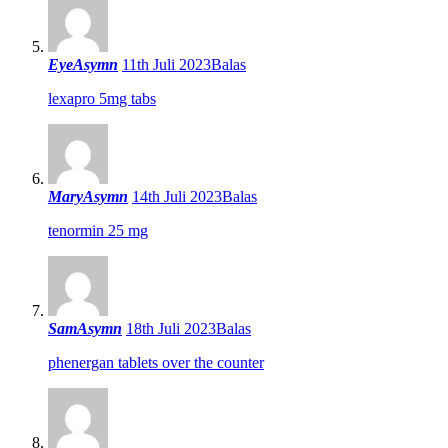
EyeAsymn
11th Juli 2023
Balas
lexapro 5mg tabs
MaryAsymn
14th Juli 2023
Balas
tenormin 25 mg
SamAsymn
18th Juli 2023
Balas
phenergan tablets over the counter