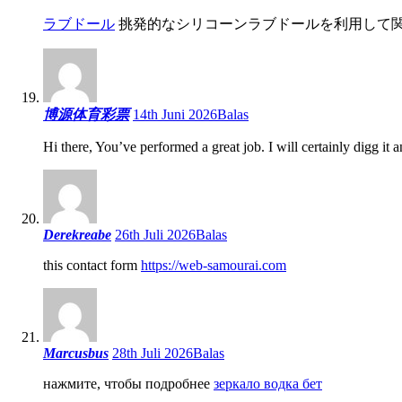
ラブドール
挑発的なシリコーンラブドールを利用して
博源体育彩票
14th Juni 2026
Balas
Hi there, You’ve performed a great job. I will certainly digg it
Derekreabe
26th Juli 2026
Balas
this contact form
https://web-samourai.com
Marcusbus
28th Juli 2026
Balas
нажмите, чтобы подробнее
зеркало водка бет