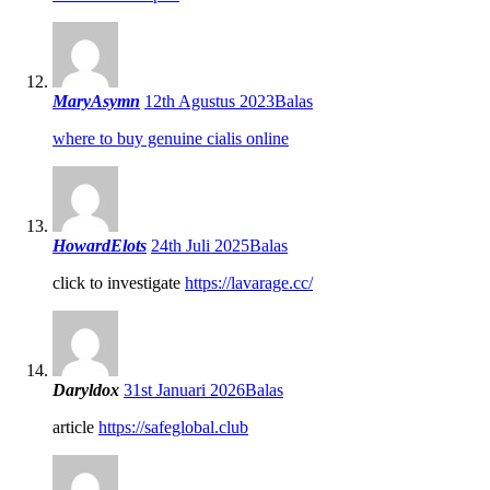
MaryAsymn
12th Agustus 2023
Balas
where to buy genuine cialis online
HowardElots
24th Juli 2025
Balas
click to investigate
https://lavarage.cc/
Daryldox
31st Januari 2026
Balas
article
https://safeglobal.club