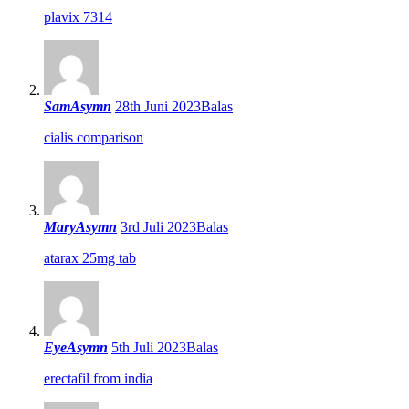
plavix 7314
SamAsymn
28th Juni 2023
Balas
cialis comparison
MaryAsymn
3rd Juli 2023
Balas
atarax 25mg tab
EyeAsymn
5th Juli 2023
Balas
erectafil from india