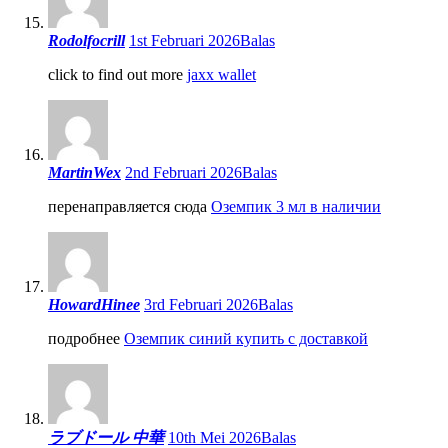
Rodolfocrill
1st Februari 2026
Balas
click to find out more
jaxx wallet
MartinWex
2nd Februari 2026
Balas
перенаправляется сюда
Оземпик 3 мл в наличии
HowardHinee
3rd Februari 2026
Balas
подробнее
Оземпик синий купить с доставкой
ラブドール 中華
10th Mei 2026
Balas