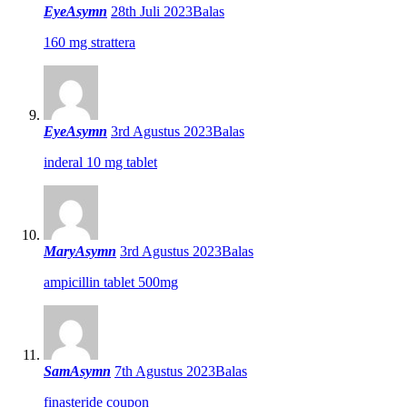
EyeAsymn
28th Juli 2023
Balas
160 mg strattera
EyeAsymn
3rd Agustus 2023
Balas
inderal 10 mg tablet
MaryAsymn
3rd Agustus 2023
Balas
ampicillin tablet 500mg
SamAsymn
7th Agustus 2023
Balas
finasteride coupon