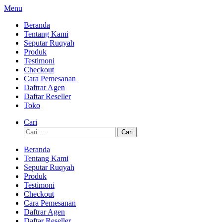
Lompat
Menu
ke
Beranda
konten
Tentang Kami
Seputar Ruqyah
Produk
Testimoni
Checkout
Cara Pemesanan
Daftrar Agen
Daftar Reseller
Toko
Cari
Cari
untuk:
Beranda
Tentang Kami
Seputar Ruqyah
Produk
Testimoni
Checkout
Cara Pemesanan
Daftrar Agen
Daftar Reseller