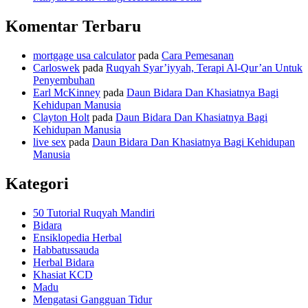
Komentar Terbaru
mortgage usa calculator
pada
Cara Pemesanan
Carloswek
pada
Ruqyah Syar’iyyah, Terapi Al-Qur’an Untuk
Penyembuhan
Earl McKinney
pada
Daun Bidara Dan Khasiatnya Bagi
Kehidupan Manusia
Clayton Holt
pada
Daun Bidara Dan Khasiatnya Bagi
Kehidupan Manusia
live sex
pada
Daun Bidara Dan Khasiatnya Bagi Kehidupan
Manusia
Kategori
50 Tutorial Ruqyah Mandiri
Bidara
Ensiklopedia Herbal
Habbatussauda
Herbal Bidara
Khasiat KCD
Madu
Mengatasi Gangguan Tidur