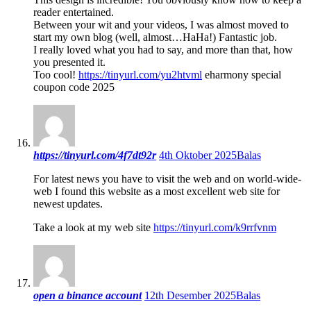
reader entertained.
Between your wit and your videos, I was almost moved to
start my own blog (well, almost…HaHa!) Fantastic job.
I really loved what you had to say, and more than that, how
you presented it.
Too cool!
https://tinyurl.com/yu2htvml
eharmony special
coupon code 2025
https://tinyurl.com/4f7dt92r
4th Oktober 2025
Balas
For latest news you have to visit the web and on world-wide-
web I found this website as a most excellent web site for
newest updates.
Take a look at my web site
https://tinyurl.com/k9rrfvnm
open a binance account
12th Desember 2025
Balas