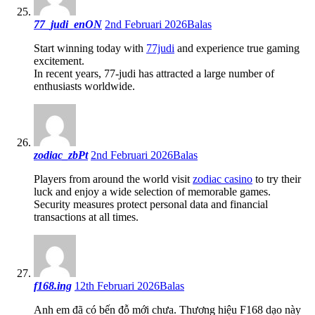
77_judi_enON
2nd Februari 2026
Balas
Start winning today with
77judi
and experience true gaming
excitement.
In recent years, 77-judi has attracted a large number of
enthusiasts worldwide.
zodiac_zbPt
2nd Februari 2026
Balas
Players from around the world visit
zodiac casino
to try their
luck and enjoy a wide selection of memorable games.
Security measures protect personal data and financial
transactions at all times.
f168.ing
12th Februari 2026
Balas
Anh em đã có bến đỗ mới chưa. Thương hiệu F168 dạo này