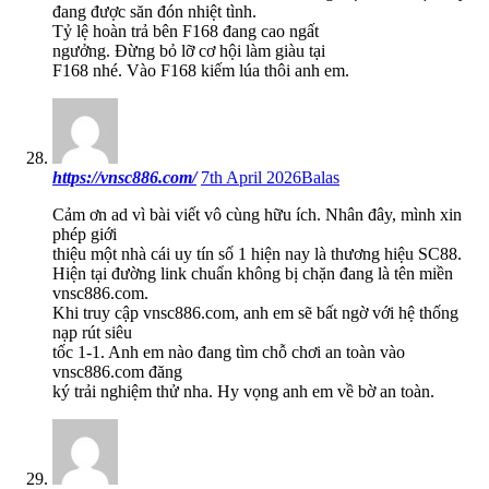
đang được săn đón nhiệt tình.
Tỷ lệ hoàn trả bên F168 đang cao ngất
ngưởng. Đừng bỏ lỡ cơ hội làm giàu tại
F168 nhé. Vào F168 kiếm lúa thôi anh em.
https://vnsc886.com/
7th April 2026
Balas
Cảm ơn ad vì bài viết vô cùng hữu ích. Nhân đây, mình xin
phép giới
thiệu một nhà cái uy tín số 1 hiện nay là thương hiệu SC88.
Hiện tại đường link chuẩn không bị chặn đang là tên miền
vnsc886.com.
Khi truy cập vnsc886.com, anh em sẽ bất ngờ với hệ thống
nạp rút siêu
tốc 1-1. Anh em nào đang tìm chỗ chơi an toàn vào
vnsc886.com đăng
ký trải nghiệm thử nha. Hy vọng anh em về bờ an toàn.