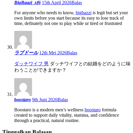
BigBaazi_xf6
15th April 2026
Balas
For anyone who needs to know,
bigbazzi
is legit but set your
own limits before you start because its easy to lose track of
time, definately not one to play while ur tired or frustrated
ラブドール
12th Mei 2026
Balas
ダッチワイフ 男
ダッチワイフとの結婚をどのように味
わうことができますか？
boostaro
9th Juni 2026
Balas
Boostaro is a modern men’s wellness
boostaro
formula
created to support daily vitality, stamina, and confidence
through a practical, natural routine.
Tinggalkan Balasan