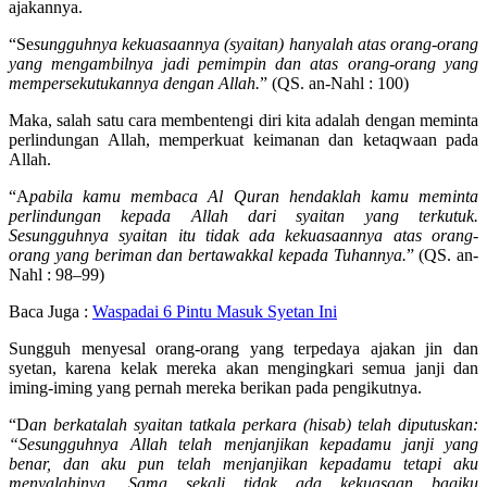
ajakannya.
“Se
sungguhnya kekuasaannya (syaitan) hanyalah atas orang-orang
yang mengambilnya jadi pemimpin dan atas orang-orang yang
mempersekutukannya dengan Allah.
” (QS. an-Nahl : 100)
Maka, salah satu cara membentengi diri kita adalah dengan meminta
perlindungan Allah, memperkuat keimanan dan ketaqwaan pada
Allah.
“A
pabila kamu membaca Al Quran hendaklah kamu meminta
perlindungan kepada Allah dari syaitan yang terkutuk.
Sesungguhnya syaitan itu tidak ada kekuasaannya atas orang-
orang yang beriman dan bertawakkal kepada Tuhannya.
” (QS. an-
Nahl : 98–99)
Baca Juga :
Waspadai 6 Pintu Masuk Syetan Ini
Sungguh menyesal orang-orang yang terpedaya ajakan jin dan
syetan, karena kelak mereka akan mengingkari semua janji dan
iming-iming yang pernah mereka berikan pada pengikutnya.
“D
an berkatalah syaitan tatkala perkara (hisab) telah diputuskan:
“Sesungguhnya Allah telah menjanjikan kepadamu janji yang
benar, dan aku pun telah menjanjikan kepadamu tetapi aku
menyalahinya. Sama sekali tidak ada kekuasaan bagiku