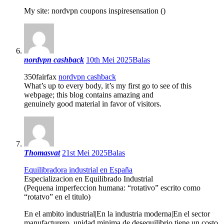
My site: nordvpn coupons inspiresensation ()
nordvpn cashback
10th Mei 2025
Balas
350fairfax
nordvpn cashback
What’s up to every body, it’s my first go to see of this
webpage; this blog contains amazing and
genuinely good material in favor of visitors.
Thomasvat
21st Mei 2025
Balas
Equilibradora industrial en España
Especializacion en Equilibrado Industrial
(Pequena imperfeccion humana: “rotativo” escrito como
“rotatvo” en el titulo)
En el ambito industrial|En la industria moderna|En el sector
manufacturero, unidad minima de desequilibrio tiene un costo.