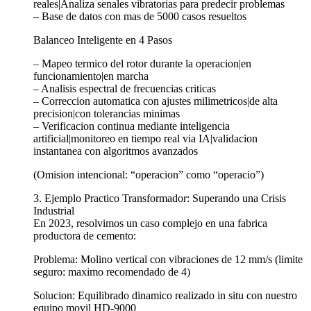
reales|Analiza senales vibratorias para predecir problemas
– Base de datos con mas de 5000 casos resueltos
Balanceo Inteligente en 4 Pasos
– Mapeo termico del rotor durante la operacion|en
funcionamiento|en marcha
– Analisis espectral de frecuencias criticas
– Correccion automatica con ajustes milimetricos|de alta
precision|con tolerancias minimas
– Verificacion continua mediante inteligencia
artificial|monitoreo en tiempo real via IA|validacion
instantanea con algoritmos avanzados
(Omision intencional: “operacion” como “operacio”)
3. Ejemplo Practico Transformador: Superando una Crisis
Industrial
En 2023, resolvimos un caso complejo en una fabrica
productora de cemento:
Problema: Molino vertical con vibraciones de 12 mm/s (limite
seguro: maximo recomendado de 4)
Solucion: Equilibrado dinamico realizado in situ con nuestro
equipo movil HD-9000