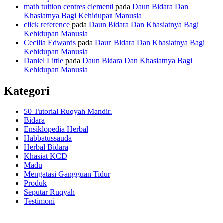
math tuition centres clementi
pada
Daun Bidara Dan
Khasiatnya Bagi Kehidupan Manusia
click reference
pada
Daun Bidara Dan Khasiatnya Bagi
Kehidupan Manusia
Cecilia Edwards
pada
Daun Bidara Dan Khasiatnya Bagi
Kehidupan Manusia
Daniel Little
pada
Daun Bidara Dan Khasiatnya Bagi
Kehidupan Manusia
Kategori
50 Tutorial Ruqyah Mandiri
Bidara
Ensiklopedia Herbal
Habbatussauda
Herbal Bidara
Khasiat KCD
Madu
Mengatasi Gangguan Tidur
Produk
Seputar Ruqyah
Testimoni