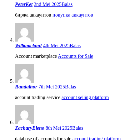
PeterKet
2nd Mei 2025
Balas
биржа аккаунтов
покупка аккаунтов
WilliamclamI
4th Mei 2025
Balas
Account marketplace
Accounts for Sale
Randalhor
7th Mei 2025
Balas
account trading service
account selling platform
ZacharyEleno
8th Mei 2025
Balas
database of accounts for sale
account trading platform