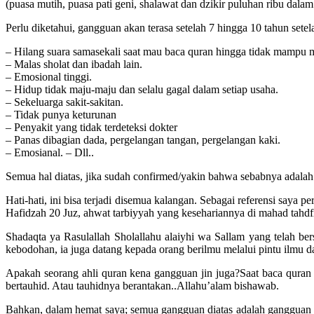
(puasa mutih, puasa pati geni, shalawat dan dzikir puluhan ribu dalam 
Perlu diketahui, gangguan akan terasa setelah 7 hingga 10 tahun setela
– Hilang suara samasekali saat mau baca quran hingga tidak mampu me
– Malas sholat dan ibadah lain.
– Emosional tinggi.
– Hidup tidak maju-maju dan selalu gagal dalam setiap usaha.
– Sekeluarga sakit-sakitan.
– Tidak punya keturunan
– Penyakit yang tidak terdeteksi dokter
– Panas dibagian dada, pergelangan tangan, pergelangan kaki.
– Emosianal. – Dll..
Semua hal diatas, jika sudah confirmed/yakin bahwa sebabnya adalah 
Hati-hati, ini bisa terjadi disemua kalangan. Sebagai referensi say
Hafidzah 20 Juz, ahwat tarbiyyah yang kesehariannya di mahad tahdfi
Shadaqta ya Rasulallah Sholallahu alaiyhi wa Sallam yang telah b
kebodohan, ia juga datang kepada orang berilmu melalui pintu ilmu d
Apakah seorang ahli quran kena gangguan jin juga?Saat baca quran jin 
bertauhid. Atau tauhidnya berantakan..Allahu’alam bishawab.
Bahkan, dalam hemat saya; semua gangguan diatas adalah gangguan k