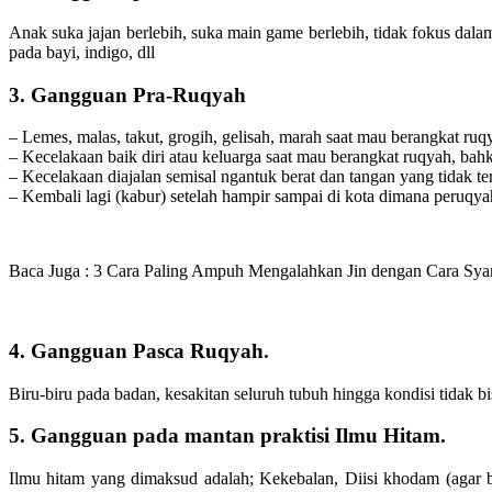
Anak suka jajan berlebih, suka main game berlebih, tidak fokus dala
pada bayi, indigo, dll
3. Gangguan Pra-Ruqyah
– Lemes, malas, takut, grogih, gelisah, marah saat mau berangkat ruq
– Kecelakaan baik diri atau keluarga saat mau berangkat ruqyah, bahk
– Kecelakaan diajalan semisal ngantuk berat dan tangan yang tidak t
– Kembali lagi (kabur) setelah hampir sampai di kota dimana peruqya
Baca Juga : 3 Cara Paling Ampuh Mengalahkan Jin dengan Cara Syar
4. Gangguan Pasca Ruqyah.
Biru-biru pada badan, kesakitan seluruh tubuh hingga kondisi tidak
5. Gangguan pada mantan praktisi Ilmu Hitam.
Ilmu hitam yang dimaksud adalah; Kekebalan, Diisi khodam (agar ber