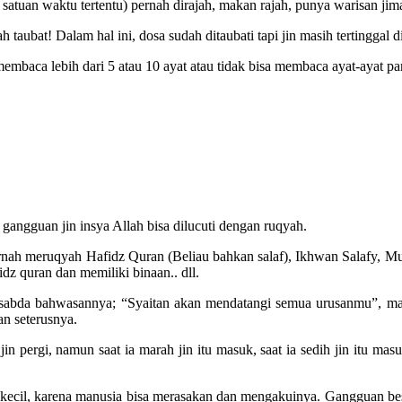
satuan waktu tertentu) pernah dirajah, makan rajah, punya warisan jimat,
h taubat! Dalam hal ini, dosa sudah ditaubati tapi jin masih tertinggal d
mbaca lebih dari 5 atau 10 ayat atau tidak bisa membaca ayat-ayat pa
gangguan jin insya Allah bisa dilucuti dengan ruqyah.
a pernah meruqyah Hafidz Quran (Beliau bahkan salaf), Ikhwan Salafy, 
dz quran dan memiliki binaan.. dll.
ersabda bahwasannya; “Syaitan akan mendatangi semua urusanmu”, maka
an seterusnya.
pergi, namun saat ia marah jin itu masuk, saat ia sedih jin itu masuk,
ecil, karena manusia bisa merasakan dan mengakuinya. Gangguan besar 