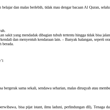
m belajar dan malas berlebih, tidak mau dengar bacaan Al Quran, selal
yah.
an sakit yang mendadak dibagian tubuh tertentu hingga tidak bisa jalan
erkendali dan menyentuh kendaraan lain. – Banyak halangan, seperti or
h berada.
’i
 bisa bergerak sama sekali, sendawa seharian, malas diruqyah atau me
wibawa, bisa pijat istant, ilmu laduni, perlindungan dll), Tenaga da