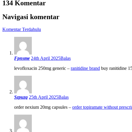
134 Komentar
Navigasi komentar
Komentar Terdahulu
Fpnsme
24th April 2025
Balas
levofloxacin 250mg generic –
ranitidine brand
buy ranitidine 1
Szpuzq
25th April 2025
Balas
order nexium 20mg capsules –
order topiramate without prescri