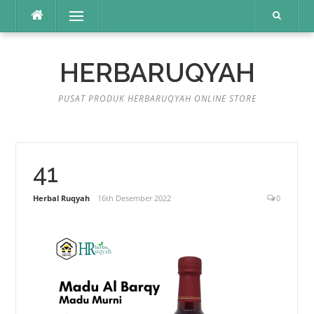
Lompat
Menu
ke
konten
HERBARUQYAH
PUSAT PRODUK HERBARUQYAH ONLINE STORE
41
Herbal Ruqyah
16th Desember 2022
0