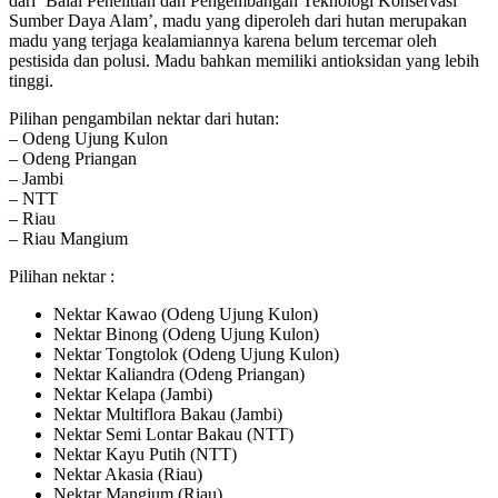
dari ‘Balai Penelitian dan Pengembangan Teknologi Konservasi
Sumber Daya Alam’, madu yang diperoleh dari hutan merupakan
madu yang terjaga kealamiannya karena belum tercemar oleh
pestisida dan polusi. Madu bahkan memiliki antioksidan yang lebih
tinggi.
Pilihan pengambilan nektar dari hutan:
– Odeng Ujung Kulon
– Odeng Priangan
– Jambi
– NTT
– Riau
– Riau Mangium
Pilihan nektar :
Nektar Kawao (Odeng Ujung Kulon)
Nektar Binong (Odeng Ujung Kulon)
Nektar Tongtolok (Odeng Ujung Kulon)
Nektar Kaliandra (Odeng Priangan)
Nektar Kelapa (Jambi)
Nektar Multiflora Bakau (Jambi)
Nektar Semi Lontar Bakau (NTT)
Nektar Kayu Putih (NTT)
Nektar Akasia (Riau)
Nektar Mangium (Riau)