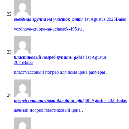
въездная группа на участок_bmmr
1st Agustus 2025
Balas
vezdnaya-gruppa-na-uchastok-495.ru
.
пластиковый погреб купить_gkMr
1st Agustus
2025
Balas
пластмассовый погреб для дома цена размеры
.
погреб пластиковый для дачи_qlkl
4th Agustus 2025
Balas
дачный погреб пластиковый цена
.