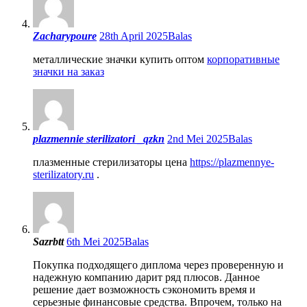
Zacharypoure
28th April 2025
Balas
металлические значки купить оптом
корпоративные
значки на заказ
plazmennie sterilizatori _qzkn
2nd Mei 2025
Balas
плазменные стерилизаторы цена
https://plazmennye-
sterilizatory.ru
.
Sazrbtt
6th Mei 2025
Balas
Покупка подходящего диплома через проверенную и
надежную компанию дарит ряд плюсов. Данное
решение дает возможность сэкономить время и
серьезные финансовые средства. Впрочем, только на