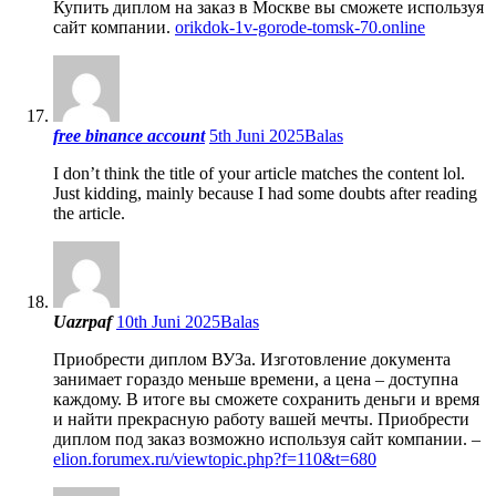
Купить диплом на заказ в Москве вы сможете используя
сайт компании.
orikdok-1v-gorode-tomsk-70.online
free binance account
5th Juni 2025
Balas
I don’t think the title of your article matches the content lol.
Just kidding, mainly because I had some doubts after reading
the article.
Uazrpaf
10th Juni 2025
Balas
Приобрести диплом ВУЗа. Изготовление документа
занимает гораздо меньше времени, а цена – доступна
каждому. В итоге вы сможете сохранить деньги и время
и найти прекрасную работу вашей мечты. Приобрести
диплом под заказ возможно используя сайт компании. –
elion.forumex.ru/viewtopic.php?f=110&t=680