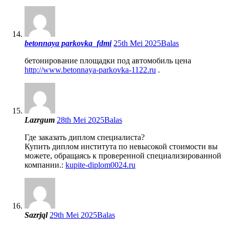
betonnaya parkovka_fdmi
25th Mei 2025
Balas
бетонирование площадки под автомобиль цена
http://www.betonnaya-parkovka-1122.ru
.
Lazrgum
28th Mei 2025
Balas
Где заказать диплом специалиста?
Купить диплом института по невысокой стоимости вы
можете, обращаясь к проверенной специализированной
компании.:
kupite-diplom0024.ru
Sazrjql
29th Mei 2025
Balas