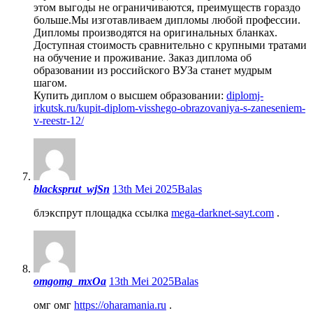
этом выгоды не ограничиваются, преимуществ гораздо
больше.Мы изготавливаем дипломы любой профессии.
Дипломы производятся на оригинальных бланках.
Доступная стоимость сравнительно с крупными тратами
на обучение и проживание. Заказ диплома об
образовании из российского ВУЗа станет мудрым
шагом.
Купить диплом о высшем образовании:
diplomj-
irkutsk.ru/kupit-diplom-visshego-obrazovaniya-s-zaneseniem-
v-reestr-12/
blacksprut_wjSn
13th Mei 2025
Balas
блэкспрут площадка ссылка
mega-darknet-sayt.com
.
omgomg_mxOa
13th Mei 2025
Balas
омг омг
https://oharamania.ru
.