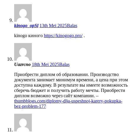
kinogo_opSl
13th Mei 2025
Balas
kinogo киного
https://kinogogo.pro/
.
Uazrcno
18th Mei 2025
Balas
Приобрести диплом об образовании. Производство
документа занимает минимум времени, а цена при этом
доступна каждому. В результате вы имеете возможность
сберечь бюджет и получить работу мечты. Приобрести
диплом возможно через сайт компании. –
thumbblogs.com/diplomy-dlja-uspeshnoj-karery-pokupka-
bez-problem-177