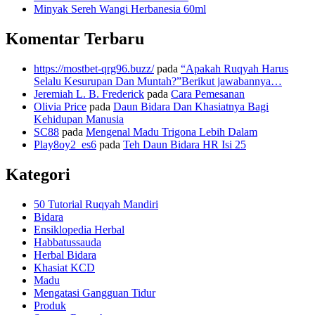
Minyak Sereh Wangi Herbanesia 60ml
Komentar Terbaru
https://mostbet-qrg96.buzz/
pada
“Apakah Ruqyah Harus
Selalu Kesurupan Dan Muntah?”Berikut jawabannya…
Jeremiah L. B. Frederick
pada
Cara Pemesanan
Olivia Price
pada
Daun Bidara Dan Khasiatnya Bagi
Kehidupan Manusia
SC88
pada
Mengenal Madu Trigona Lebih Dalam
Play8oy2_es6
pada
Teh Daun Bidara HR Isi 25
Kategori
50 Tutorial Ruqyah Mandiri
Bidara
Ensiklopedia Herbal
Habbatussauda
Herbal Bidara
Khasiat KCD
Madu
Mengatasi Gangguan Tidur
Produk