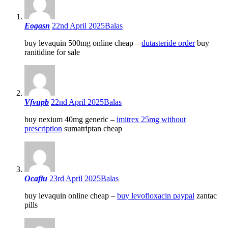
Eogasn
22nd April 2025
Balas
buy levaquin 500mg online cheap –
dutasteride order
buy
ranitidine for sale
Vfvupb
22nd April 2025
Balas
buy nexium 40mg generic –
imitrex 25mg without
prescription
sumatriptan cheap
Ocafiu
23rd April 2025
Balas
buy levaquin online cheap –
buy levofloxacin paypal
zantac
pills