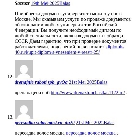
Sazrazr
19th Mei 2025
Balas
Приобрести документ университета можно у нас в
Москве. Мы оказываем услуги по продаже документов
об окончании любых университетов Российской
Федерации. Вы получите необходимый диплом по
любой специальности, включая документы образца
СССР. Даем гарантию, что при проверке документов
работодателями, подозрений не возникнет.
diplomh-
40.ru/kupit-diplom-s-vneseniem-v-reestr-25/
drenajnie raboti spb_gvOa
21st Mei 2025
Balas
дренаж цена спб
http://www.drenazh-uchastka-1122.ru/
.
peresadka volos moskva_duEi
21st Mei 2025
Balas
пересадка волос москва
пересадка волос москва
.