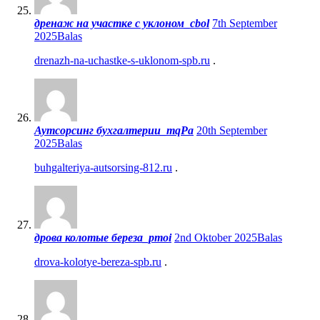
дренаж на участке с уклоном_cbol
7th September
2025
Balas
drenazh-na-uchastke-s-uklonom-spb.ru
.
Аутсорсинг бухгалтерии_mqPa
20th September
2025
Balas
buhgalteriya-autsorsing-812.ru
.
дрова колотые береза_pmoi
2nd Oktober 2025
Balas
drova-kolotye-bereza-spb.ru
.