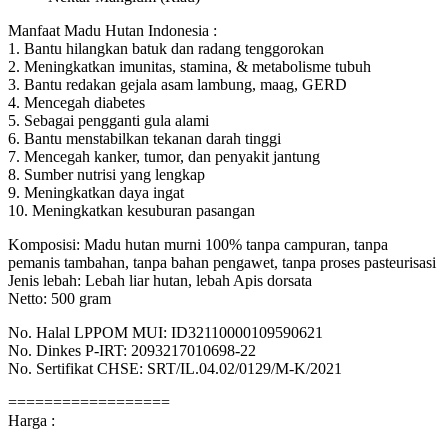
Manfaat Madu Hutan Indonesia :
1. Bantu hilangkan batuk dan radang tenggorokan
2. Meningkatkan imunitas, stamina, & metabolisme tubuh
3. Bantu redakan gejala asam lambung, maag, GERD
4. Mencegah diabetes
5. Sebagai pengganti gula alami
6. Bantu menstabilkan tekanan darah tinggi
7. Mencegah kanker, tumor, dan penyakit jantung
8. Sumber nutrisi yang lengkap
9. Meningkatkan daya ingat
10. Meningkatkan kesuburan pasangan
Komposisi: Madu hutan murni 100% tanpa campuran, tanpa
pemanis tambahan, tanpa bahan pengawet, tanpa proses pasteurisasi
Jenis lebah: Lebah liar hutan, lebah Apis dorsata
Netto: 500 gram
No. Halal LPPOM MUI: ID32110000109590621
No. Dinkes P-IRT: 2093217010698-22
No. Sertifikat CHSE: SRT/IL.04.02/0129/M-K/2021
==================
Harga :