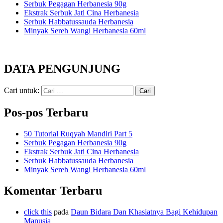
Serbuk Pegagan Herbanesia 90g
Ekstrak Serbuk Jati Cina Herbanesia
Serbuk Habbatussauda Herbanesia
Minyak Sereh Wangi Herbanesia 60ml
DATA PENGUNJUNG
Cari untuk:
Pos-pos Terbaru
50 Tutorial Ruqyah Mandiri Part 5
Serbuk Pegagan Herbanesia 90g
Ekstrak Serbuk Jati Cina Herbanesia
Serbuk Habbatussauda Herbanesia
Minyak Sereh Wangi Herbanesia 60ml
Komentar Terbaru
click this
pada
Daun Bidara Dan Khasiatnya Bagi Kehidupan
Manusia