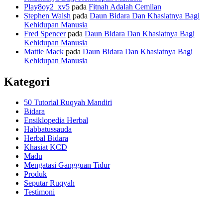
Play8oy2_xv5
pada
Fitnah Adalah Cemilan
Stephen Walsh
pada
Daun Bidara Dan Khasiatnya Bagi
Kehidupan Manusia
Fred Spencer
pada
Daun Bidara Dan Khasiatnya Bagi
Kehidupan Manusia
Mattie Mack
pada
Daun Bidara Dan Khasiatnya Bagi
Kehidupan Manusia
Kategori
50 Tutorial Ruqyah Mandiri
Bidara
Ensiklopedia Herbal
Habbatussauda
Herbal Bidara
Khasiat KCD
Madu
Mengatasi Gangguan Tidur
Produk
Seputar Ruqyah
Testimoni