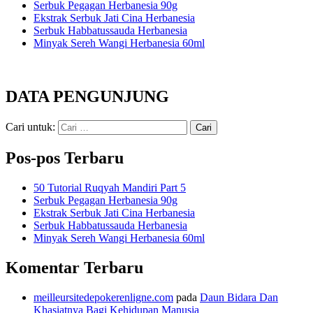
Serbuk Pegagan Herbanesia 90g
Ekstrak Serbuk Jati Cina Herbanesia
Serbuk Habbatussauda Herbanesia
Minyak Sereh Wangi Herbanesia 60ml
DATA PENGUNJUNG
Cari untuk:
Pos-pos Terbaru
50 Tutorial Ruqyah Mandiri Part 5
Serbuk Pegagan Herbanesia 90g
Ekstrak Serbuk Jati Cina Herbanesia
Serbuk Habbatussauda Herbanesia
Minyak Sereh Wangi Herbanesia 60ml
Komentar Terbaru
meilleursitedepokerenligne.com
pada
Daun Bidara Dan
Khasiatnya Bagi Kehidupan Manusia