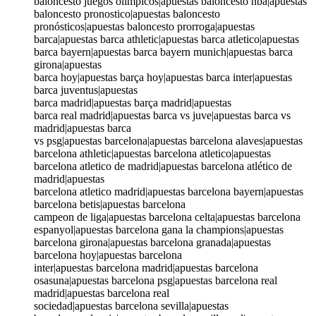
baloncesto juegos olimpicos|apuestas baloncesto nba|apuestas
baloncesto pronostico|apuestas baloncesto
pronósticos|apuestas baloncesto prorroga|apuestas
barca|apuestas barca athletic|apuestas barca atletico|apuestas
barca bayern|apuestas barca bayern munich|apuestas barca
girona|apuestas
barca hoy|apuestas barça hoy|apuestas barca inter|apuestas
barca juventus|apuestas
barca madrid|apuestas barça madrid|apuestas
barca real madrid|apuestas barca vs juve|apuestas barca vs
madrid|apuestas barca
vs psg|apuestas barcelona|apuestas barcelona alaves|apuestas
barcelona athletic|apuestas barcelona atletico|apuestas
barcelona atletico de madrid|apuestas barcelona atlético de
madrid|apuestas
barcelona atletico madrid|apuestas barcelona bayern|apuestas
barcelona betis|apuestas barcelona
campeon de liga|apuestas barcelona celta|apuestas barcelona
espanyol|apuestas barcelona gana la champions|apuestas
barcelona girona|apuestas barcelona granada|apuestas
barcelona hoy|apuestas barcelona
inter|apuestas barcelona madrid|apuestas barcelona
osasuna|apuestas barcelona psg|apuestas barcelona real
madrid|apuestas barcelona real
sociedad|apuestas barcelona sevilla|apuestas