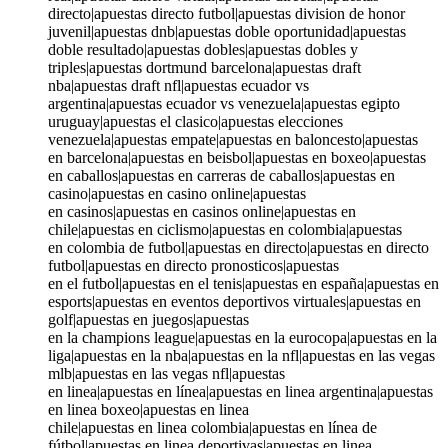
directo|apuestas directo futbol|apuestas division de honor
juvenil|apuestas dnb|apuestas doble oportunidad|apuestas
doble resultado|apuestas dobles|apuestas dobles y
triples|apuestas dortmund barcelona|apuestas draft
nba|apuestas draft nfl|apuestas ecuador vs
argentina|apuestas ecuador vs venezuela|apuestas egipto
uruguay|apuestas el clasico|apuestas elecciones
venezuela|apuestas empate|apuestas en baloncesto|apuestas
en barcelona|apuestas en beisbol|apuestas en boxeo|apuestas
en caballos|apuestas en carreras de caballos|apuestas en
casino|apuestas en casino online|apuestas
en casinos|apuestas en casinos online|apuestas en
chile|apuestas en ciclismo|apuestas en colombia|apuestas
en colombia de futbol|apuestas en directo|apuestas en directo
futbol|apuestas en directo pronosticos|apuestas
en el futbol|apuestas en el tenis|apuestas en españa|apuestas en
esports|apuestas en eventos deportivos virtuales|apuestas en
golf|apuestas en juegos|apuestas
en la champions league|apuestas en la eurocopa|apuestas en la
liga|apuestas en la nba|apuestas en la nfl|apuestas en las vegas
mlb|apuestas en las vegas nfl|apuestas
en linea|apuestas en línea|apuestas en linea argentina|apuestas
en linea boxeo|apuestas en linea
chile|apuestas en linea colombia|apuestas en línea de
fútbol|apuestas en linea deportivas|apuestas en linea