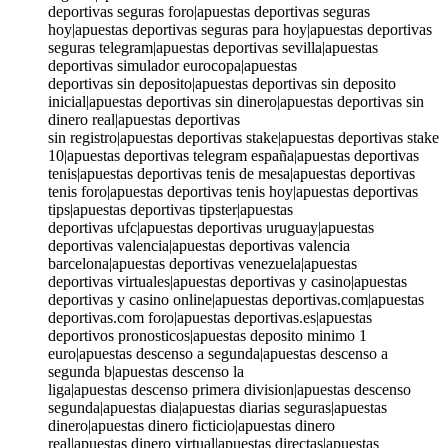
deportivas seguras foro|apuestas deportivas seguras
hoy|apuestas deportivas seguras para hoy|apuestas deportivas
seguras telegram|apuestas deportivas sevilla|apuestas
deportivas simulador eurocopa|apuestas
deportivas sin deposito|apuestas deportivas sin deposito
inicial|apuestas deportivas sin dinero|apuestas deportivas sin
dinero real|apuestas deportivas
sin registro|apuestas deportivas stake|apuestas deportivas stake
10|apuestas deportivas telegram españa|apuestas deportivas
tenis|apuestas deportivas tenis de mesa|apuestas deportivas
tenis foro|apuestas deportivas tenis hoy|apuestas deportivas
tips|apuestas deportivas tipster|apuestas
deportivas ufc|apuestas deportivas uruguay|apuestas
deportivas valencia|apuestas deportivas valencia
barcelona|apuestas deportivas venezuela|apuestas
deportivas virtuales|apuestas deportivas y casino|apuestas
deportivas y casino online|apuestas deportivas.com|apuestas
deportivas.com foro|apuestas deportivas.es|apuestas
deportivos pronosticos|apuestas deposito minimo 1
euro|apuestas descenso a segunda|apuestas descenso a
segunda b|apuestas descenso la
liga|apuestas descenso primera division|apuestas descenso
segunda|apuestas dia|apuestas diarias seguras|apuestas
dinero|apuestas dinero ficticio|apuestas dinero
real|apuestas dinero virtual|apuestas directas|apuestas