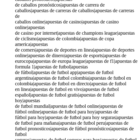
de caballos pronósticos|apuestas de carrera de
caballos|apuestas de carreras de caballos|apuestas de carreras
de
caballos online|apuestas de casino|apuestas de casino
online|apuestas
de casino por internet|apuestas de champions league|apuestas
de ciclismo|apuestas de colombia|apuestas de copa
america|apuestas
de corners|apuestas de deportes en linea|apuestas de deportes
online|apuestas de dinero|apuestas de esports|apuestas de
eurocopa|apuestas de europa league|apuestas de f1|apuestas de
formula 1|apuestas de futbol|apuestas
de fútbol|apuestas de futbol app|apuestas de futbol
argentina|apuestas de futbol colombia|apuestas de futbol en
colombia|apuestas de futbol en directo|apuestas de futbol
en linea|apuestas de futbol en vivo|apuestas de futbol
español|apuestas de futbol gratis|apuestas de futbol
hoy|apuestas
de futbol mundial|apuestas de futbol online|apuestas de
fútbol online|apuestas de futbol para hoy|apuestas de
fútbol para hoy|apuestas de futbol para hoy seguras|apuestas
de futbol para mañana|apuestas de futbol peru|apuestas de
futbol pronosticos|apuestas de fútbol pronósticos|apuestas de
futbol
seguras|apuestas de futbol seguras para hoy|apuestas de futbol