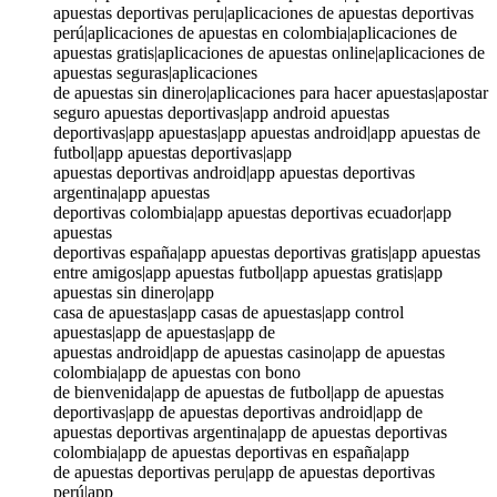
apuestas deportivas peru|aplicaciones de apuestas deportivas
perú|aplicaciones de apuestas en colombia|aplicaciones de
apuestas gratis|aplicaciones de apuestas online|aplicaciones de
apuestas seguras|aplicaciones
de apuestas sin dinero|aplicaciones para hacer apuestas|apostar
seguro apuestas deportivas|app android apuestas
deportivas|app apuestas|app apuestas android|app apuestas de
futbol|app apuestas deportivas|app
apuestas deportivas android|app apuestas deportivas
argentina|app apuestas
deportivas colombia|app apuestas deportivas ecuador|app
apuestas
deportivas españa|app apuestas deportivas gratis|app apuestas
entre amigos|app apuestas futbol|app apuestas gratis|app
apuestas sin dinero|app
casa de apuestas|app casas de apuestas|app control
apuestas|app de apuestas|app de
apuestas android|app de apuestas casino|app de apuestas
colombia|app de apuestas con bono
de bienvenida|app de apuestas de futbol|app de apuestas
deportivas|app de apuestas deportivas android|app de
apuestas deportivas argentina|app de apuestas deportivas
colombia|app de apuestas deportivas en españa|app
de apuestas deportivas peru|app de apuestas deportivas
perú|app