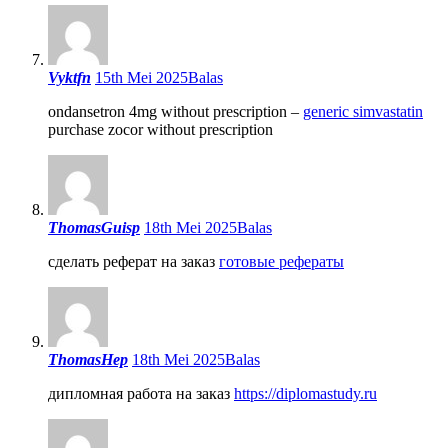
Vyktfn
15th Mei 2025
Balas
ondansetron 4mg without prescription –
generic simvastatin
purchase zocor without prescription
ThomasGuisp
18th Mei 2025
Balas
сделать реферат на заказ
готовые рефераты
ThomasHep
18th Mei 2025
Balas
дипломная работа на заказ
https://diplomastudy.ru