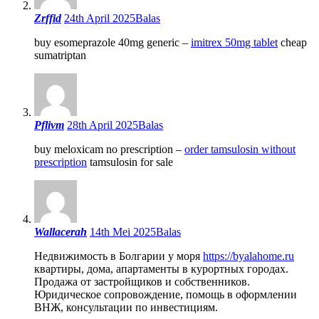
Zrffid
24th April 2025
Balas
buy esomeprazole 40mg generic –
imitrex 50mg tablet
cheap
sumatriptan
Pflivm
28th April 2025
Balas
buy meloxicam no prescription –
order tamsulosin without
prescription
tamsulosin for sale
Wallacerah
14th Mei 2025
Balas
Недвижимость в Болгарии у моря
https://byalahome.ru
квартиры, дома, апартаменты в курортных городах.
Продажа от застройщиков и собственников.
Юридическое сопровождение, помощь в оформлении
ВНЖ, консультации по инвестициям.