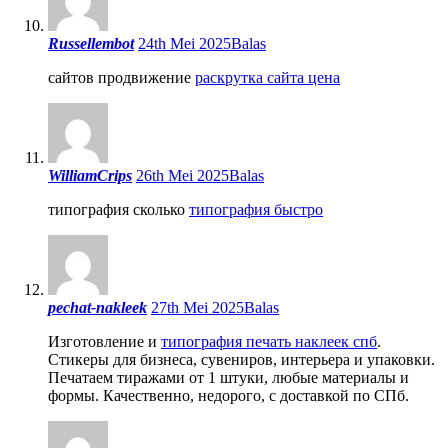
Russellembot
24th Mei 2025
Balas
сайтов продвижение
раскрутка сайта цена
WilliamCrips
26th Mei 2025
Balas
типография сколько
типография быстро
pechat-nakleek
27th Mei 2025
Balas
Изготовление и
типография печать наклеек спб
.
Стикеры для бизнеса, сувениров, интерьера и упаковки.
Печатаем тиражами от 1 штуки, любые материалы и
формы. Качественно, недорого, с доставкой по СПб.