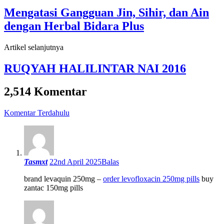
Mengatasi Gangguan Jin, Sihir, dan Ain
dengan Herbal Bidara Plus
Artikel selanjutnya
RUQYAH HALILINTAR NAI 2016
2,514 Komentar
Navigasi
Komentar Terdahulu
komentar
Tasmxt
22nd April 2025
Balas
brand levaquin 250mg –
order levofloxacin 250mg pills
buy
zantac 150mg pills