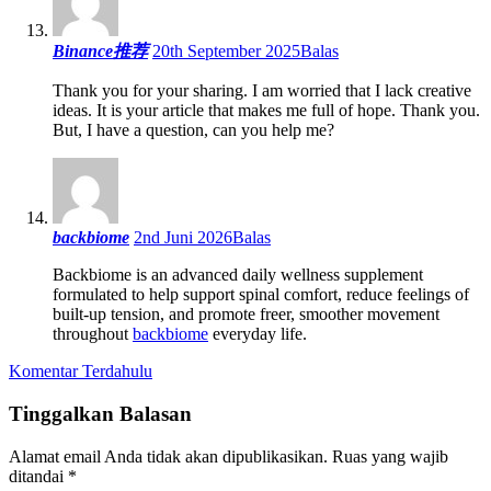
Binance推荐
20th September 2025
Balas
Thank you for your sharing. I am worried that I lack creative
ideas. It is your article that makes me full of hope. Thank you.
But, I have a question, can you help me?
backbiome
2nd Juni 2026
Balas
Backbiome is an advanced daily wellness supplement
formulated to help support spinal comfort, reduce feelings of
built-up tension, and promote freer, smoother movement
throughout
backbiome
everyday life.
Navigasi
Komentar Terdahulu
komentar
Tinggalkan Balasan
Alamat email Anda tidak akan dipublikasikan.
Ruas yang wajib
ditandai
*