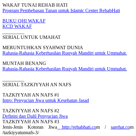
WAKAF TUNAI REHAB HATI
Program Pembebasan Tanan untuk Islamic Center RehabHati
BUKU QHI WAKAF
KCD WAKAF
_________
SERIAL UNTUK UMAHAT
MERUNTUHKAN SYAHWAT DUNIA
Rahasia-Rahasia Keberhasilan Ruqyah Mandiri untuk Ummahat.
MUNTAH BENANG
Rahasia-Rahasia Keberhasilan Ruqyah Mandiri untuk Ummahat.
_________
SERIAL TAZKIYYAH AN NAFS
TAZKIYYAH AN NAFS #1
Intro: Penyucian Jiwa untuk Kesehatan Jasad
TAZKIYYAH AN NAFS #2
Definisi dan Dalil Penyucian Jiwa
TAZKIYYAH AN NAFS #3
Jenis-Jenis Kotoran Jiwa
http://rehabhati.co
m /
sarehat.co
m
/tazkiyyatunnafs-3/