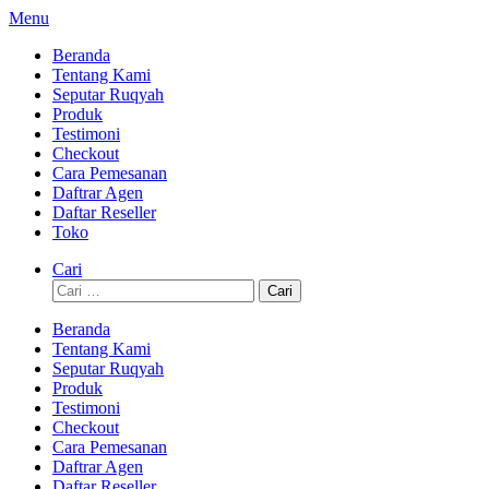
Lompat
Menu
ke
Beranda
konten
Tentang Kami
Seputar Ruqyah
Produk
Testimoni
Checkout
Cara Pemesanan
Daftrar Agen
Daftar Reseller
Toko
Cari
Cari
untuk:
Beranda
Tentang Kami
Seputar Ruqyah
Produk
Testimoni
Checkout
Cara Pemesanan
Daftrar Agen
Daftar Reseller