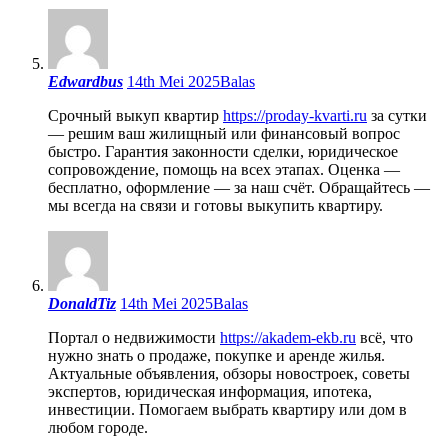
Edwardbus
14th Mei 2025
Balas
Срочный выкуп квартир
https://proday-kvarti.ru
за сутки
— решим ваш жилищный или финансовый вопрос
быстро. Гарантия законности сделки, юридическое
сопровождение, помощь на всех этапах. Оценка —
бесплатно, оформление — за наш счёт. Обращайтесь —
мы всегда на связи и готовы выкупить квартиру.
DonaldTiz
14th Mei 2025
Balas
Портал о недвижимости
https://akadem-ekb.ru
всё, что
нужно знать о продаже, покупке и аренде жилья.
Актуальные объявления, обзоры новостроек, советы
экспертов, юридическая информация, ипотека,
инвестиции. Помогаем выбрать квартиру или дом в
любом городе.