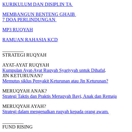
KURIKULUM DAN DISIPLIN TA
MEMBANGUN BENTENG GHAIB
7 DOA PERLINDUNGAN
MP3 RUQYAH
RAMUAN RAHASIA KCD
_________
STRATEGI RUQYAH
AYAT-AYAT RUQYAH
Kumpulan Ayat-Ayat Ruqyah Syariyyah untuk Dihafal
.
JIN KETURUNAN?
Memutus siklus Penyakit Keturunan atau Jin Keturunan?
MERUQYAH ANAK?
Strategi Taktis dan Praktis Meruqyah Bayi, Anak dan Remaja
MERUQYAH AYAH?
Strategi dalam mengenalkan ruqyah kepada orang awam.
_________
FUND RISING