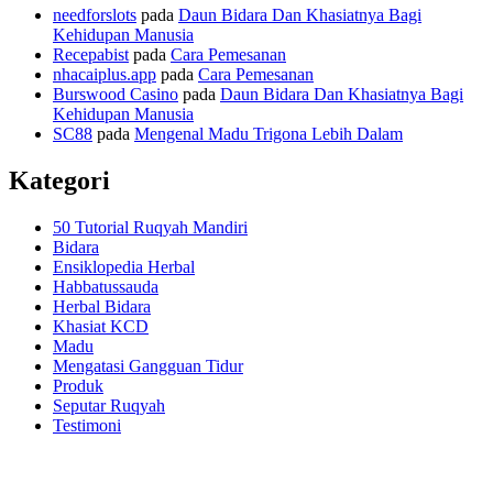
needforslots
pada
Daun Bidara Dan Khasiatnya Bagi
Kehidupan Manusia
Recepabist
pada
Cara Pemesanan
nhacaiplus.app
pada
Cara Pemesanan
Burswood Casino
pada
Daun Bidara Dan Khasiatnya Bagi
Kehidupan Manusia
SC88
pada
Mengenal Madu Trigona Lebih Dalam
Kategori
50 Tutorial Ruqyah Mandiri
Bidara
Ensiklopedia Herbal
Habbatussauda
Herbal Bidara
Khasiat KCD
Madu
Mengatasi Gangguan Tidur
Produk
Seputar Ruqyah
Testimoni