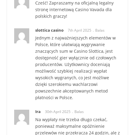
Cześć! Zapraszamy na oficjalną legalny
stronę internetową Casino Vavada dla
polskich graczy!
slottica casino
7th April 2025
Balas
Jednym z najważniejszych elementów w
Polsce, które ułatwiają wygrywanie
znaczących sum w Casino Slottica, jest
dostępność gier wyłącznie od czołowych
producentów. Użytkownicy doceniają
możliwość szybkiej realizacji wypłat
wysokich wygranych, co jest możliwe
dzięki szerokiemu wachlarzowi
powszechnie akceptowanych metod
płatności w Polsce.
Ira
30th April 2025
Balas
Na wypłaty nie trzeba długo czekać,
ponieważ maksymalne opóźnienie
przelewów nie przekracza 24 godzin, ale z