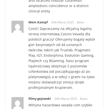
and localized nodular cutaneous
amyloidosis coincidence or a distinct
clinical entity
Mein Kampf
24th Maret 2025
Balas
Cześć! Zapraszamy na oficjalną legalny
stronę internetową Casino Vavada dla
polskich graczy! Oferujemy bogaty wybór
gier kasynowych od 44 uznanych
twórców, takich jak Truelab, Pragmatic
Play, IGT, Endorphina, Evolution Gaming,
Playtech czy BGaming. Nasz program
lojalnościowy obejmuje 5 poziomów
członkostwa (od początkującego aż po
platynowego), a w sekcji z grami na żywo
możesz doświadczyć emocji dzięki
profesjonalnym krupierom.
filmy gejowski
24th Maret 2025
Balas
Witryna hazardowa vavada com szybko