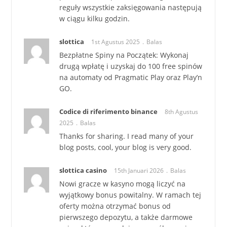
reguły wszystkie zaksięgowania następują
w ciągu kilku godzin.
slottica
1st Agustus 2025
Balas
Bezpłatne Spiny na Początek: Wykonaj
drugą wpłatę i uzyskaj do 100 free spinów
na automaty od Pragmatic Play oraz Play’n
GO.
Codice di riferimento binance
8th Agustus
2025
Balas
Thanks for sharing. I read many of your
blog posts, cool, your blog is very good.
slottica casino
15th Januari 2026
Balas
Nowi gracze w kasyno mogą liczyć na
wyjątkowy bonus powitalny. W ramach tej
oferty można otrzymać bonus od
pierwszego depozytu, a także darmowe