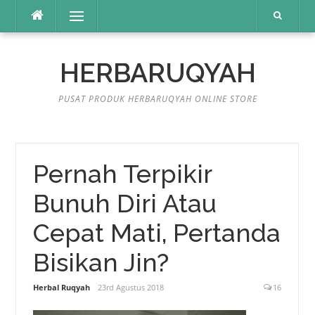
Lompat
Menu
ke
konten
HERBARUQYAH
PUSAT PRODUK HERBARUQYAH ONLINE STORE
Pernah Terpikir
Bunuh Diri Atau
Cepat Mati, Pertanda
Bisikan Jin?
Herbal Ruqyah
23rd Agustus 2018
16