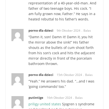
representation of a 40-year-old-man. And
father of two teenage boys. His cock. “I
am fully grown now, Father.” He says in a
heated rebuttal to his father’s words.
porno dla dzieci
9th Oktober 2024
Balas
“Damn it, son! Damn it! Damn it, you hit
the mirror above the sink!” His father
shouts as the bullets of cum shoot forth
from his son’s cock and hits the adjacent
mirror directly in front of the porcelain
bathroom thrown.
porno dla dzieci
15th Oktober 2024
Balas
“Yeah.” He answers his dad. “…and I was
‘going commando’ too.”
putintige
16th Oktober 2024
Balas
priligy united states
Sjogren s syndrome