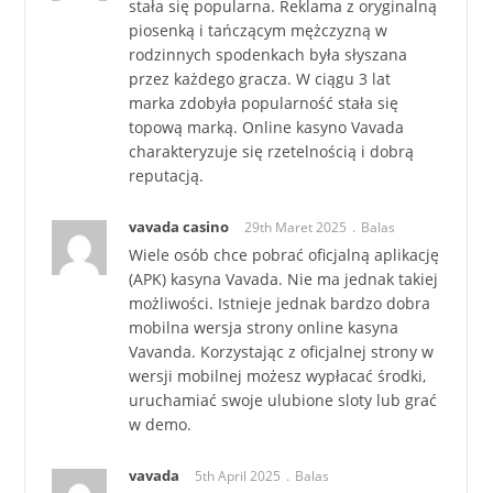
stała się popularna. Reklama z oryginalną
piosenką i tańczącym mężczyzną w
rodzinnych spodenkach była słyszana
przez każdego gracza. W ciągu 3 lat
marka zdobyła popularność stała się
topową marką. Online kasyno Vavada
charakteryzuje się rzetelnością i dobrą
reputacją.
vavada casino
29th Maret 2025
Balas
Wiele osób chce pobrać oficjalną aplikację
(APK) kasyna Vavada. Nie ma jednak takiej
możliwości. Istnieje jednak bardzo dobra
mobilna wersja strony online kasyna
Vavanda. Korzystając z oficjalnej strony w
wersji mobilnej możesz wypłacać środki,
uruchamiać swoje ulubione sloty lub grać
w demo.
vavada
5th April 2025
Balas