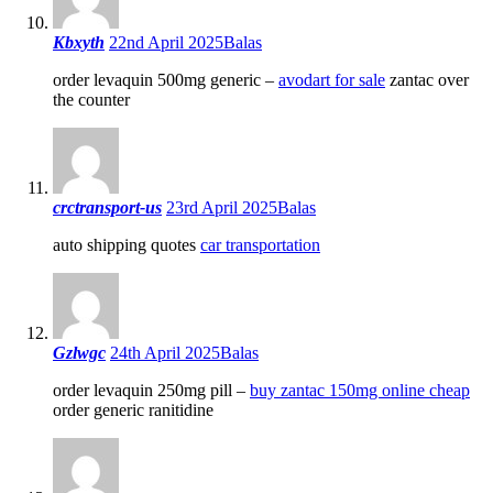
Kbxyth
22nd April 2025
Balas
order levaquin 500mg generic –
avodart for sale
zantac over
the counter
crctransport-us
23rd April 2025
Balas
auto shipping quotes
car transportation
Gzlwgc
24th April 2025
Balas
order levaquin 250mg pill –
buy zantac 150mg online cheap
order generic ranitidine