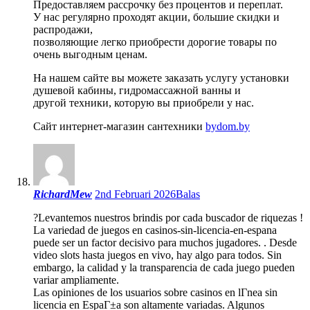
Предоставляем рассрочку без процентов и переплат.
У нас регулярно проходят акции, большие скидки и
распродажи,
позволяющие легко приобрести дорогие товары по
очень выгодным ценам.
На нашем сайте вы можете заказать услугу установки
душевой кабины, гидромассажной ванны и
другой техники, которую вы приобрели у нас.
Сайт интернет-магазин сантехники
bydom.by
RichardMew
2nd Februari 2026
Balas
?Levantemos nuestros brindis por cada buscador de riquezas !
La variedad de juegos en casinos-sin-licencia-en-espana
puede ser un factor decisivo para muchos jugadores.
. Desde
video slots hasta juegos en vivo, hay algo para todos. Sin
embargo, la calidad y la transparencia de cada juego pueden
variar ampliamente.
Las opiniones de los usuarios sobre casinos en lГ­nea sin
licencia en EspaГ±a son altamente variadas. Algunos