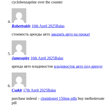
cyclobenzaprine over the counter
Robertvakly
16th April 2025
Balas
стоимость аренды авто
заказать авто на прокат
Jamesepire
16th April 2025
Balas
аренда авто владивосток
владивосток авто под аренду
Csakjr
17th April 2025
Balas
purchase inderal –
clopidogrel 150mg pills
buy methotrexate
pill