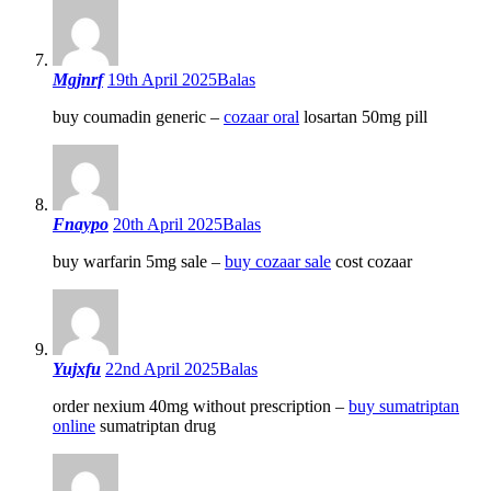
Mgjnrf
19th April 2025
Balas
buy coumadin generic –
cozaar oral
losartan 50mg pill
Fnaypo
20th April 2025
Balas
buy warfarin 5mg sale –
buy cozaar sale
cost cozaar
Yujxfu
22nd April 2025
Balas
order nexium 40mg without prescription –
buy sumatriptan
online
sumatriptan drug