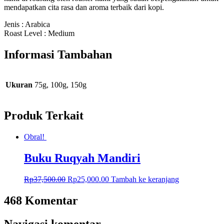
mendapatkan cita rasa dan aroma terbaik dari kopi.
Jenis : Arabica
Roast Level : Medium
Informasi Tambahan
Ukuran
75g, 100g, 150g
Produk Terkait
Obral!
Buku Ruqyah Mandiri
Rp
37,500.00
Rp
25,000.00
Tambah ke keranjang
468 Komentar
Navigasi komentar