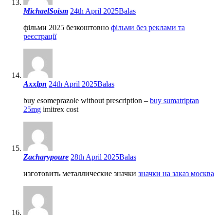
MichaelSoism
24th April 2025
Balas
фільми 2025 безкоштовно
фільми без реклами та
реєстрації
Axxlpn
24th April 2025
Balas
buy esomeprazole without prescription –
buy sumatriptan
25mg
imitrex cost
Zacharypoure
28th April 2025
Balas
изготовить металлические значки
значки на заказ москва