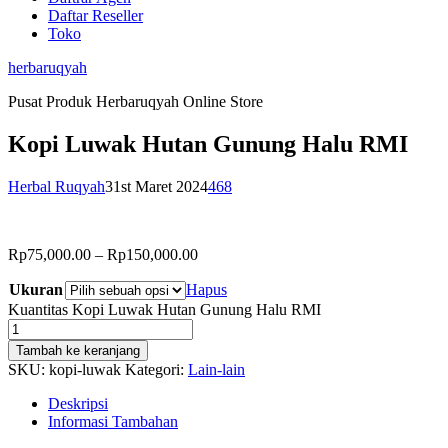
Daftar Reseller
Toko
herbaruqyah
Pusat Produk Herbaruqyah Online Store
Kopi Luwak Hutan Gunung Halu RMI
Herbal Ruqyah
31st Maret 2024
468
Rp
75,000.00
–
Rp
150,000.00
Ukuran
Hapus
Kuantitas Kopi Luwak Hutan Gunung Halu RMI
Tambah ke keranjang
SKU:
kopi-luwak
Kategori:
Lain-lain
Deskripsi
Informasi Tambahan