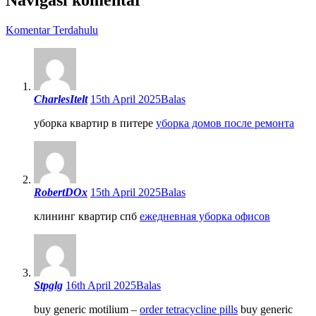
Komentar Terdahulu
CharlesItelt
15th April 2025
Balas
уборка квартир в питере
уборка домов после ремонта
RobertDOx
15th April 2025
Balas
клининг квартир спб
ежедневная уборка офисов
Stpglg
16th April 2025
Balas
buy generic motilium –
order tetracycline pills
buy generic