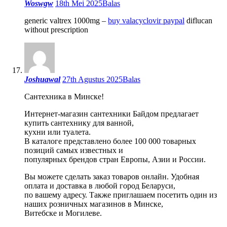
Woswgw
18th Mei 2025
Balas
generic valtrex 1000mg –
buy valacyclovir paypal
diflucan
without prescription
Joshuawal
27th Agustus 2025
Balas
Сантехника в Минске!
Интернет-магазин сантехники Байдом предлагает
купить сантехнику для ванной,
кухни или туалета.
В каталоге представлено более 100 000 товарных
позиций самых известных и
популярных брендов стран Европы, Азии и России.
Вы можете сделать заказ товаров онлайн. Удобная
оплата и доставка в любой город Беларуси,
по вашему адресу. Также приглашаем посетить один из
наших розничных магазинов в Минске,
Витебске и Могилеве.