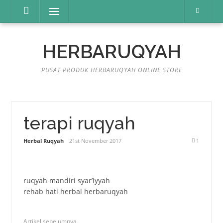
Lompat
Menu
ke
konten
HERBARUQYAH
PUSAT PRODUK HERBARUQYAH ONLINE STORE
terapi ruqyah
Herbal Ruqyah
21st November 2017
1
ruqyah mandiri syar’iyyah
rehab hati herbal herbaruqyah
Artikel sebelumnya