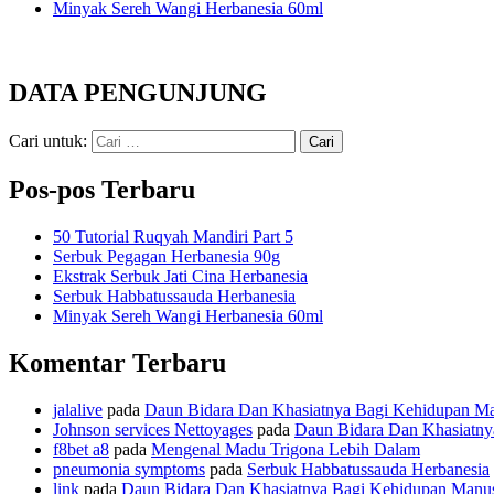
Minyak Sereh Wangi Herbanesia 60ml
DATA PENGUNJUNG
Cari untuk:
Pos-pos Terbaru
50 Tutorial Ruqyah Mandiri Part 5
Serbuk Pegagan Herbanesia 90g
Ekstrak Serbuk Jati Cina Herbanesia
Serbuk Habbatussauda Herbanesia
Minyak Sereh Wangi Herbanesia 60ml
Komentar Terbaru
jalalive
pada
Daun Bidara Dan Khasiatnya Bagi Kehidupan Ma
Johnson services Nettoyages
pada
Daun Bidara Dan Khasiatny
f8bet a8
pada
Mengenal Madu Trigona Lebih Dalam
pneumonia symptoms
pada
Serbuk Habbatussauda Herbanesia
link
pada
Daun Bidara Dan Khasiatnya Bagi Kehidupan Manu