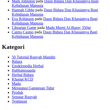
Mark Johnston
pada
Daun Bidara Dan Khasiatnya Bagi
Kehidupan Manusia
Hannah Gibbs
pada
Daun Bidara Dan Khasiatnya Bagi
Kehidupan Manusia
Eva Robinson
pada
Daun Bidara Dan Khasiatnya Bagi
Kehidupan Manusia
Librarian Game
pada
Madu Murni Al-Barqy 350gr
Cairns Casino
pada
Daun Bidara Dan Khasiatnya Bagi
Kehidupan Manusia
Kategori
50 Tutorial Ruqyah Mandiri
Bidara
Ensiklopedia Herbal
Habbatussauda
Herbal Bidara
Khasiat KCD
Madu
Mengatasi Gangguan Tidur
Produk
Seputar Ruqyah
Testimoni