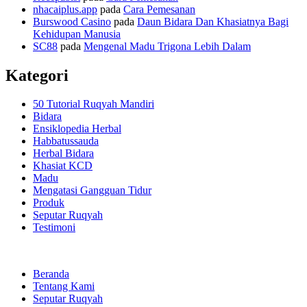
nhacaiplus.app
pada
Cara Pemesanan
Burswood Casino
pada
Daun Bidara Dan Khasiatnya Bagi
Kehidupan Manusia
SC88
pada
Mengenal Madu Trigona Lebih Dalam
Kategori
50 Tutorial Ruqyah Mandiri
Bidara
Ensiklopedia Herbal
Habbatussauda
Herbal Bidara
Khasiat KCD
Madu
Mengatasi Gangguan Tidur
Produk
Seputar Ruqyah
Testimoni
Beranda
Tentang Kami
Seputar Ruqyah