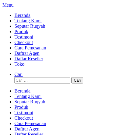
Lompat
Menu
ke
Beranda
konten
Tentang Kami
Seputar Ruqyah
Produk
Testimoni
Checkout
Cara Pemesanan
Daftrar Agen
Daftar Reseller
Toko
Cari
Cari
untuk:
Beranda
Tentang Kami
Seputar Ruqyah
Produk
Testimoni
Checkout
Cara Pemesanan
Daftrar Agen
Daftar Reseller