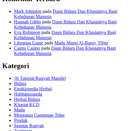
Mark Johnston
pada
Daun Bidara Dan Khasiatnya Bagi
Kehidupan Manusia
Hannah Gibbs
pada
Daun Bidara Dan Khasiatnya Bagi
Kehidupan Manusia
Eva Robinson
pada
Daun Bidara Dan Khasiatnya Bagi
Kehidupan Manusia
Librarian Game
pada
Madu Murni Al-Barqy 350gr
Cairns Casino
pada
Daun Bidara Dan Khasiatnya Bagi
Kehidupan Manusia
Kategori
50 Tutorial Ruqyah Mandiri
Bidara
Ensiklopedia Herbal
Habbatussauda
Herbal Bidara
Khasiat KCD
Madu
Mengatasi Gangguan Tidur
Produk
Seputar Ruqyah
Testimoni