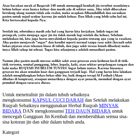
Atau bacakan surah al Baqarah 148 untuk memanggil kembali jin tersebut seandainya
belum keluar atau hanya keluar dan masih ada di sekitar sana, Jika telah dibacakan
berulang ulang namun tidak ada reaksi, maka ucapkan Alhamdulillah dan sarankan
pasien untuk sujud syukur karena jin sudah keluar. Dan Allah yang lebih tahu hal ini.
Kita bertawakal kepada-Nya.
Setelah ini, sebetulnya masih ada hal yang harus kita kerjakan. Inilah tugas ini
peruqyah, yaitu menjaga agar jin itu tidak masuk lagi setelah dia keluar, Sebelum
melakukan ini, kita juga harus meyakinkan kepada pasien tentang apa yang ia rasakan.
Jika pasien menjawab “segar” dan kondisi seperti normal tanpa rasa sakit (kecuali sakit
bekas pijatan atau tekanan biasa di tubuh, dan juga sakit terasa lemah dibadan) maka
insya Allah tahap ini selesai. Tugas kita selanjutnya adalah menasihati pasien.
Namun jika pasien masih merasa sedikit sakit atau getaran atau kedutan kecil di titik-
titik tertentu, semisal punggung, leher, kepala, kaki, atau sekitar pergelangan tangan dan
kaki maka RUQYAH INI BELUM TUNTAS! Ingat belum tuntas. Karena biasanya
getaran itu akan semakin kuat dan gangguan terjadi lagi. Hal yang harus kita lakukan
adalah menghilangkan bekas-bekas sihir itu, baik dengan terapi Al Fatihah (Akan
dibahas di lampiran), ataupun menariknya dengan ayat penarik, memukul dengan ayat
pemukul dengan tatacara diatas.
Untuk menetralisir jin dalam tubuh sebaiknya
mengkonsumsi
KAPSUL CUCI DARAH
dan Setelah melakukan
Ruqyah Sebaiknya menggunakan Herbal Ruqyah
MINYAK
BIDARA
DAN mengkonsumsi
TEH DAUN BIDARA
untuk
mencegah Gangguan Jin Kembali dan membersihkan semua sisa-
sisa kotoran jin dan sihir dalam tubuh anda.
Kategori