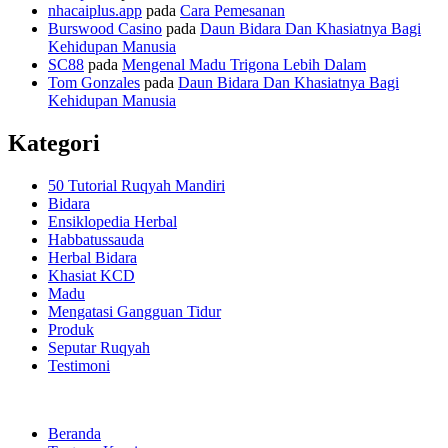
nhacaiplus.app
pada
Cara Pemesanan
Burswood Casino
pada
Daun Bidara Dan Khasiatnya Bagi
Kehidupan Manusia
SC88
pada
Mengenal Madu Trigona Lebih Dalam
Tom Gonzales
pada
Daun Bidara Dan Khasiatnya Bagi
Kehidupan Manusia
Kategori
50 Tutorial Ruqyah Mandiri
Bidara
Ensiklopedia Herbal
Habbatussauda
Herbal Bidara
Khasiat KCD
Madu
Mengatasi Gangguan Tidur
Produk
Seputar Ruqyah
Testimoni
Beranda