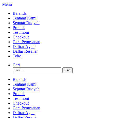
Lompat
Menu
ke
Beranda
konten
Tentang Kami
Seputar Ruqyah
Produk
Testimoni
Checkout
Cara Pemesanan
Daftrar Agen
Daftar Reseller
Toko
Cari
Cari
untuk:
Beranda
Tentang Kami
Seputar Ruqyah
Produk
Testimoni
Checkout
Cara Pemesanan
Daftrar Agen
Daftar Reseller