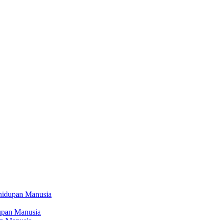
hidupan Manusia
upan Manusia