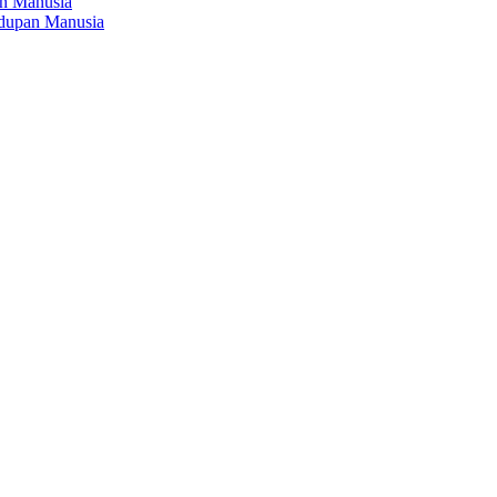
an Manusia
idupan Manusia