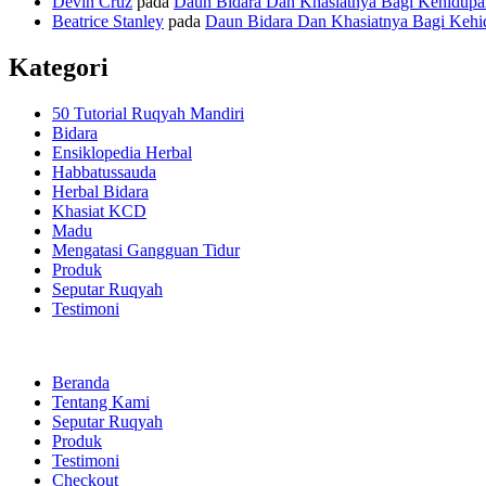
Devin Cruz
pada
Daun Bidara Dan Khasiatnya Bagi Kehidup
Beatrice Stanley
pada
Daun Bidara Dan Khasiatnya Bagi Keh
Kategori
50 Tutorial Ruqyah Mandiri
Bidara
Ensiklopedia Herbal
Habbatussauda
Herbal Bidara
Khasiat KCD
Madu
Mengatasi Gangguan Tidur
Produk
Seputar Ruqyah
Testimoni
Beranda
Tentang Kami
Seputar Ruqyah
Produk
Testimoni
Checkout