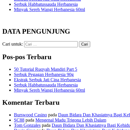
Serbuk Habbatussauda Herbanesia
Minyak Sereh Wangi Herbanesia 60ml
DATA PENGUNJUNG
Cari untuk:
Pos-pos Terbaru
50 Tutorial Ruqyah Mandiri Part 5
Serbuk Pegagan Herbanesia 90g
Ekstrak Serbuk Jati Cina Herbanesia
Serbuk Habbatussauda Herbanesia
Minyak Sereh Wangi Herbanesia 60ml
Komentar Terbaru
Burswood Casino
pada
Daun Bidara Dan Khasiatnya Bagi Ke
SC88
pada
Mengenal Madu Trigona Lebih Dalam
Tom Gonzales
pada
Daun Bidara Dan Khasiatnya Bagi Kehid