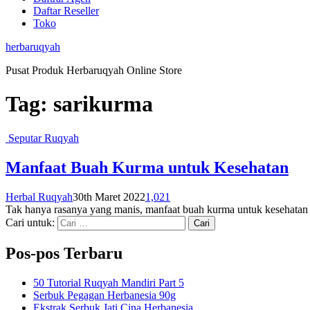
Daftar Reseller
Toko
herbaruqyah
Pusat Produk Herbaruqyah Online Store
Tag:
sarikurma
Seputar Ruqyah
Manfaat Buah Kurma untuk Kesehatan
Herbal Ruqyah
30th Maret 2022
1,021
Tak hanya rasanya yang manis, manfaat buah kurma untuk kesehatan 
Cari untuk:
Pos-pos Terbaru
50 Tutorial Ruqyah Mandiri Part 5
Serbuk Pegagan Herbanesia 90g
Ekstrak Serbuk Jati Cina Herbanesia