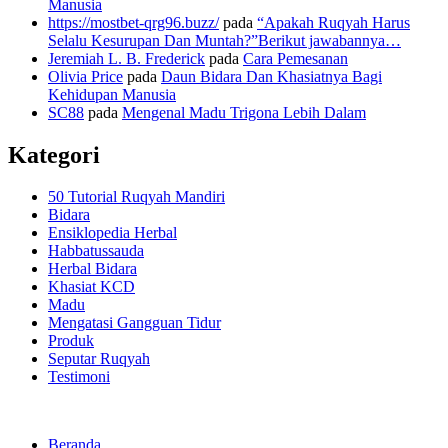
Manusia
https://mostbet-qrg96.buzz/
pada
“Apakah Ruqyah Harus
Selalu Kesurupan Dan Muntah?”Berikut jawabannya…
Jeremiah L. B. Frederick
pada
Cara Pemesanan
Olivia Price
pada
Daun Bidara Dan Khasiatnya Bagi
Kehidupan Manusia
SC88
pada
Mengenal Madu Trigona Lebih Dalam
Kategori
50 Tutorial Ruqyah Mandiri
Bidara
Ensiklopedia Herbal
Habbatussauda
Herbal Bidara
Khasiat KCD
Madu
Mengatasi Gangguan Tidur
Produk
Seputar Ruqyah
Testimoni
Beranda