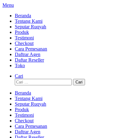
Lompat
Menu
ke
Beranda
konten
Tentang Kami
Seputar Ruqyah
Produk
Testimoni
Checkout
Cara Pemesanan
Daftrar Agen
Daftar Reseller
Toko
Cari
Cari
untuk:
Beranda
Tentang Kami
Seputar Ruqyah
Produk
Testimoni
Checkout
Cara Pemesanan
Daftrar Agen
Daftar Reseller