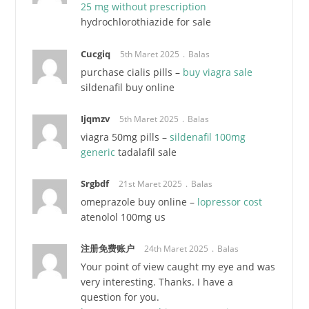
25 mg without prescription
hydrochlorothiazide for sale
Cucgiq
5th Maret 2025
Balas
purchase cialis pills –
buy viagra sale
sildenafil buy online
Ijqmzv
5th Maret 2025
Balas
viagra 50mg pills –
sildenafil 100mg
generic
tadalafil sale
Srgbdf
21st Maret 2025
Balas
omeprazole buy online –
lopressor cost
atenolol 100mg us
注册免费账户
24th Maret 2025
Balas
Your point of view caught my eye and was
very interesting. Thanks. I have a
question for you.