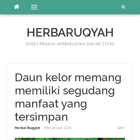
Lompat
Menu
ke
konten
HERBARUQYAH
PUSAT PRODUK HERBARUQYAH ONLINE STORE
Daun kelor memang
memiliki segudang
manfaat yang
tersimpan
Herbal Ruqyah
29th Januari 2020
81