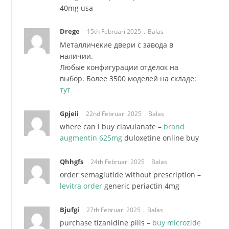
40mg usa
Drege
15th Februari 2025
Balas
Металличекие двери с завода в
наличии.
Любые конфигурации отделок на
выбор. Более 3500 моделей на складе:
тут
Gpjeii
22nd Februari 2025
Balas
where can i buy clavulanate –
brand
augmentin 625mg
duloxetine online buy
Qhhgfs
24th Februari 2025
Balas
order semaglutide without prescription –
levitra order
generic periactin 4mg
Bjufgi
27th Februari 2025
Balas
purchase tizanidine pills –
buy microzide