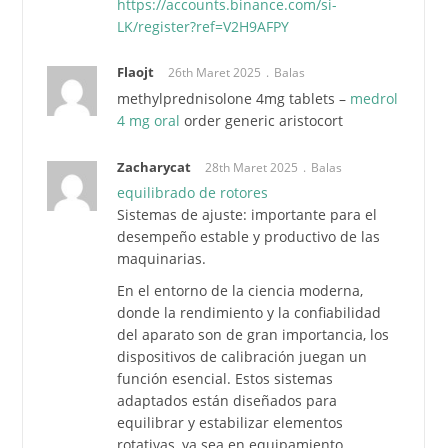
https://accounts.binance.com/si-
LK/register?ref=V2H9AFPY
Flaojt
26th Maret 2025
Balas
methylprednisolone 4mg tablets –
medrol
4 mg oral
order generic aristocort
Zacharycat
28th Maret 2025
Balas
equilibrado de rotores
Sistemas de ajuste: importante para el
desempeño estable y productivo de las
maquinarias.
En el entorno de la ciencia moderna,
donde la rendimiento y la confiabilidad
del aparato son de gran importancia, los
dispositivos de calibración juegan un
función esencial. Estos sistemas
adaptados están diseñados para
equilibrar y estabilizar elementos
rotativas, ya sea en equipamiento