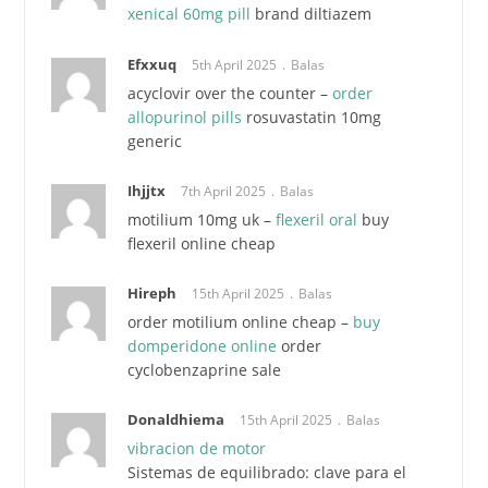
xenical 60mg pill
brand diltiazem
Efxxuq
5th April 2025
Balas
acyclovir over the counter –
order
allopurinol pills
rosuvastatin 10mg
generic
Ihjjtx
7th April 2025
Balas
motilium 10mg uk –
flexeril oral
buy
flexeril online cheap
Hireph
15th April 2025
Balas
order motilium online cheap –
buy
domperidone online
order
cyclobenzaprine sale
Donaldhiema
15th April 2025
Balas
vibracion de motor
Sistemas de equilibrado: clave para el