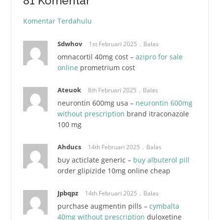
81 Komentar
Komentar Terdahulu
Navigasi
komentar
Sdwhov
1st Februari 2025
Balas
omnacortil 40mg cost –
azipro for sale
online
prometrium cost
Ateuok
8th Februari 2025
Balas
neurontin 600mg usa –
neurontin 600mg
without prescription
brand itraconazole
100 mg
Ahducs
14th Februari 2025
Balas
buy acticlate generic –
buy albuterol pill
order glipizide 10mg online cheap
Jpbqpz
14th Februari 2025
Balas
purchase augmentin pills –
cymbalta
40mg without prescription
duloxetine