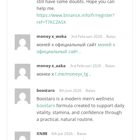
still have some doubts. Hope you can
help me.
https://www.binance.info/fr/register?
ref=T7KCZASX
money x_woka
3rd Februari 2026
Balas
моней х официальный сайт
моней х
официальный сайт
.
money x_aaka
3rd Februari 2026
Balas
монеи х
t.me/moneyx_tg
.
boostaro
8th Juni 2026
Balas
Boostaro is a modern men’s wellness
boostaro
formula created to support daily
vitality, stamina, and confidence through
a practical, natural routine.
XN88
6th Juli 2026
Balas