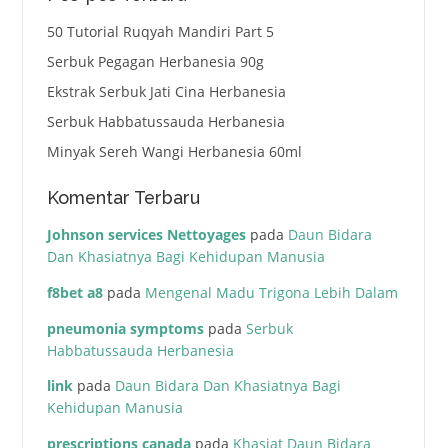
50 Tutorial Ruqyah Mandiri Part 5
Serbuk Pegagan Herbanesia 90g
Ekstrak Serbuk Jati Cina Herbanesia
Serbuk Habbatussauda Herbanesia
Minyak Sereh Wangi Herbanesia 60ml
Komentar Terbaru
Johnson services Nettoyages
pada
Daun Bidara
Dan Khasiatnya Bagi Kehidupan Manusia
f8bet a8
pada
Mengenal Madu Trigona Lebih Dalam
pneumonia symptoms
pada
Serbuk
Habbatussauda Herbanesia
link
pada
Daun Bidara Dan Khasiatnya Bagi
Kehidupan Manusia
prescriptions canada
pada
Khasiat Daun Bidara