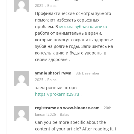
2025
Balas
Профилактические осмотры зубного
помогают избежать серьезных
проблем. В
москва зубная клиника
работают внимательные врачи,
которые помогут сохранить здоровье
зубов на долгие годы. Запишитесь на
консультацию и будьте уверены в
своем здоровье .
ymnie shtori_rvMn
8th Desember
2025
Balas
электронные шторы
https://prokarniz29.ru
.
registrarse en www.binance.com
20th
Januari 2026
Balas
Can you be more specific about the
content of your article? After reading it, I