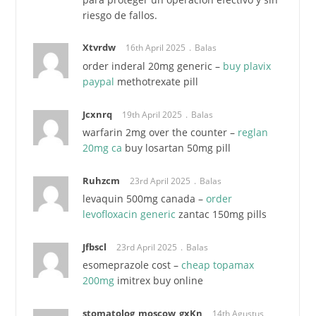
riesgo de fallos.
Xtvrdw
16th April 2025
Balas
order inderal 20mg generic –
buy plavix
paypal
methotrexate pill
Jcxnrq
19th April 2025
Balas
warfarin 2mg over the counter –
reglan
20mg ca
buy losartan 50mg pill
Ruhzcm
23rd April 2025
Balas
levaquin 500mg canada –
order
levofloxacin generic
zantac 150mg pills
Jfbscl
23rd April 2025
Balas
esomeprazole cost –
cheap topamax
200mg
imitrex buy online
stomatolog_moscow_gxKn
14th Agustus