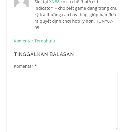
Slot tại
XN88
có cơ chế “hot/cold
indicator” – cho biết game đang trong chu
kỳ trả thưởng cao hay thấp, giúp bạn đưa
ra quyết định chơi hợp lý hơn. TONY07-
05
Komentar Terdahulu
Navigasi
komentar
TINGGALKAN BALASAN
Komentar
*