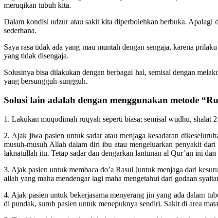
meruqikan tubuh kita.
Dalam kondisi udzur atau sakit kita diperbolehkan berbuka. Apalagi
sederhana.
Saya rasa tidak ada yang mau muntah dengan sengaja, karena prilaku
yang tidak disengaja.
Solusinya bisa dilakukan dengan berbagai hal, semisal dengan melaku
yang bersungguh-sungguh.
Solusi lain adalah dengan menggunakan metode “R
1. Lakukan muqodimah ruqyah seperti biasa; semisal wudhu, shalat 2
2. Ajak jiwa pasien untuk sadar atau menjaga kesadaran dikeseluru
musuh-musuh Allah dalam diri ibu atau mengeluarkan penyakit dari 
laknatullah itu. Tetap sadar dan dengarkan lantunan al Qur’an ini dan
3. Ajak pasien untuk membaca do’a Rasul [untuk menjaga dari kesurupa
allah yang maha mendengar lagi maha mengetahui dari godaan syaitan 
4. Ajak pasien untuk bekerjasama menyerang jin yang ada dalam tub
di pundak, suruh pasien untuk menepuknya sendiri. Sakit di area mat