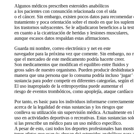
Algunos médicos prescriben esteroides anabólicos
a los pacientes con consunción relacionada con el sida
o el cáncer. Sin embargo, existen pocos datos para recomendar
tratamiento y poca orientación sobre el modo en que los suple
los trastornos subyacentes. Se le adjudicaron beneficios a la tes
en cuanto a la cicatrización de heridas y lesiones musculares,
aunque escasos datos respaldan estas afirmaciones.
Guarda mi nombre, correo electrónico y net en este
navegador para la próxima vez que comente. Sin embargo, no re
que el mercadeo de este medicamento podría hacerte creer.
Son medicamentos que modifican el equilibro entre fluidos y
gross sales de nuestro organismo. Pueden producir deshidrataci
manera que una persona que lo consuma podría incluso ‘jugar’ 
sustancia para poder competir en diferentes categorías, según el
El uso inapropiado de la eritropoyetina puede aumentar el
riesgo de eventos trombóticos, como apoplejía, ataque cardíac
Por tanto, es basic para los individuos informarse correctamente
acerca de la legalidad de estas sustancias y los riesgos que
conlleva su utilización sin supervisión médica. Actualmente en 
uso en actividades deportivas o recreativas. Estas sustancias sol
si las prescribe un médico para un uso médico específico.
A pesar de esto, casi todos los deportes profesionales han most
tener atletas que usan (y abusan de) esteroides anabólicos para