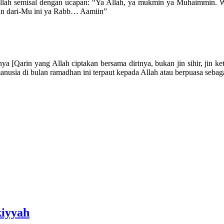
ada Allah semisal dengan ucapan: “Ya Allah, ya mukmin ya Muhaimmi
pan dari-Mu ini ya Rabb… Aamiin”
ya [Qarin yang Allah ciptakan bersama dirinya, bukan jin sihir, jin k
anusia di bulan ramadhan ini terpaut kepada Allah atau berpuasa sebag
kiyyah