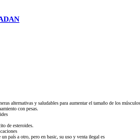
MADAN
ras alternativas y saludables para aumentar el tamaño de los músculos
enamiento con pesas.
oides
ito de esteroides.
icaciones
 un país a otro, pero en basic, su uso y venta ilegal es