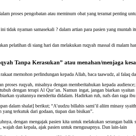
 dalam proses pengobatan atau meminum obat yang teramat penting untuk
 ini tidak nyaman samasekali ? dalam artian para pasien yang muntah 
kan pelatihan di siang hari dan melakukan ruqyah massal di malam har
uqyah Tanpa Kerasukan” atau menahan/menjaga kesa
 rakaat memohon perlindungan kepada Allah, baca taawudz, al falaq da
han proses ruqyah, misalnya dengan memberitahukan kepada audience; 
tubuh dengan terapi Al Qur’an. Namun ingat, jangan biarkan syaitan 
 biarkan syaitannya menderita didalam. Hadirkan ruh, nafs dan raga ibu 
n dalam shalat] berikut; “A’uudzu billahis sami’il aliim minasy syait
yang terkutuk dari godaan, tiupan dan bisikan”.
uhnya, dengan mengajak pasien kita untuk melakukan serangan balik s
a, wajah dan kepala, ajak pasien untuk mengusapnya. Dan lain-lain