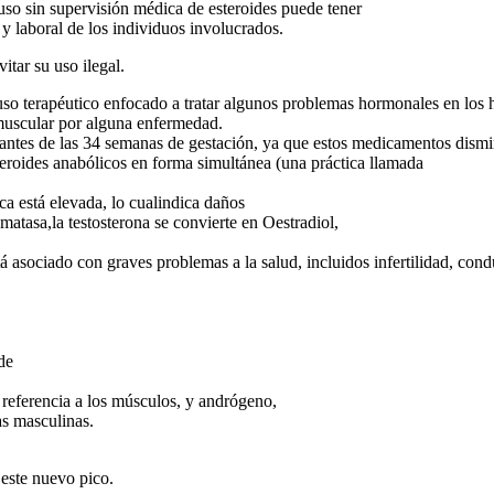
uso sin supervisión médica de esteroides puede tener
 y laboral de los individuos involucrados.
itar su uso ilegal.
so terapéutico enfocado a tratar algunos problemas hormonales en los 
 muscular por alguna enfermedad.
o antes de las 34 semanas de gestación, ya que estos medicamentos dismi
steroides anabólicos en forma simultánea (una práctica llamada
 está elevada, lo cualindica daños
matasa,la testosterona se convierte en Oestradiol,
á asociado con graves problemas a la salud, incluidos infertilidad, cond
 de
referencia a los músculos, y andrógeno,
as masculinas.
 este nuevo pico.