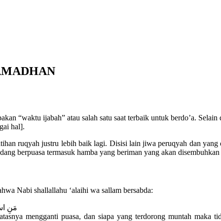
AMADHAN
an “waktu ijabah” atau salah satu saat terbaik untuk berdo’a. Selain d
ai hal].
tihan ruqyah justru lebih baik lagi. Disisi lain jiwa peruqyah dan y
dang berpuasa termasuk hamba yang beriman yang akan disembuhkan All
hwa Nabi shallallahu ‘alaihi wa sallam bersabda:
مَنِ اسْت
atasnya mengganti puasa, dan siapa yang terdorong muntah maka t