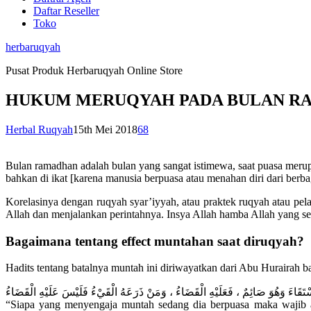
Daftar Reseller
Toko
herbaruqyah
Pusat Produk Herbaruqyah Online Store
HUKUM MERUQYAH PADA BULAN R
Herbal Ruqyah
15th Mei 2018
68
Bulan ramadhan adalah bulan yang sangat istimewa, saat puasa merupak
bahkan di ikat [karena manusia berpuasa atau menahan diri dari berbag
Korelasinya dengan ruqyah syar’iyyah, atau praktek ruqyah atau pela
Allah dan menjalankan perintahnya. Insya Allah hamba Allah yang se
Bagaimana tentang effect muntahan saat diruqyah?
Hadits tentang batalnya muntah ini diriwayatkan dari Abu Hurairah ba
َقَاءَ وَهُوَ صَائِمٌ ، فَعَلَيْهِ الْقَضَاءُ ، وَمَنْ ذَرَعَهُ الْقَيْءُ فَلَيْسَ عَلَيْهِ الْقَضَاءُ
“Siapa yang menyengaja muntah sedang dia berpuasa maka wajib 