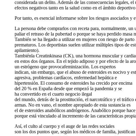
considerada un delito. Además de las consecuencias legales, el 
efectos negativos tanto en la salud como en el ámbito deportivo
Por tanto, es esencial informarse sobre los riesgos asociados y ev
La persona debe comprarlos con receta para, normalmente, un u
paliar el retraso de la pubertad o porque se haya perdido masa
También se ha llegado a utilizar en mujeres con riesgo de part
prematuros. Los deportistas suelen utilizar múltiples tipos de e
apilamiento).
Tambiénla Creatinkinasa (CK), una hormona muscular y cardiaca
en estos dos órganos. En el tejido adiposo y por efecto de la aro
un estrógeno que provocafeminización. Los expertos
indican, sin embargo, que el abuso de esteroides es nocivo y est
agresiva, problemas cardíacos, enfermedad hepática e
hipertensión. El consumo de esteroides ha crecido por encima
del 20 % en España desde que empezó la pandemia y se
ha convertido en el cuarto negocio ilegal
del mundo, detrás de la prostitución, el narcotráfico y el tráfico
armas. No en vano, el nombre apropiado de esta sustancia es
el de esteroides anabólicos andrógenos. Anabólico porque hace 
porque está vinculado al incremento de las características propi
Así, el culto al cuerpo y el auge de las redes sociales
son los dos puntos que, según los médicos de familia, justifican