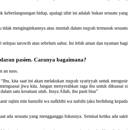
 keberlangsungan hidup, apalagi sihir ini adalah bukan sesuatu yang
itu tidak menginginkannya atau muntah dalam ruqyah termasuk sesuatu
i selepas tarowih atau sebelum sahur. Ini lebih aman dan nyaman bagi
daran pasien. Caranya bagaimana?
n an nass.
“Ibu, kita saat ini akan melakukan ruqyah syariyyah untuk mengusir
menguasai jiwa kita. Jangan menyerahkan raga ibu untuk dikuasai si
dalam satu kesatuan utuh. Insya Allah, ibu pasti bisa”
hanir rajiim min hamzihi wa nafkhihi wa nafsihi (aku berlidung kepada
aat ada sesuatu yang mengganggu fokusnya. Semisal ketika ada sakit