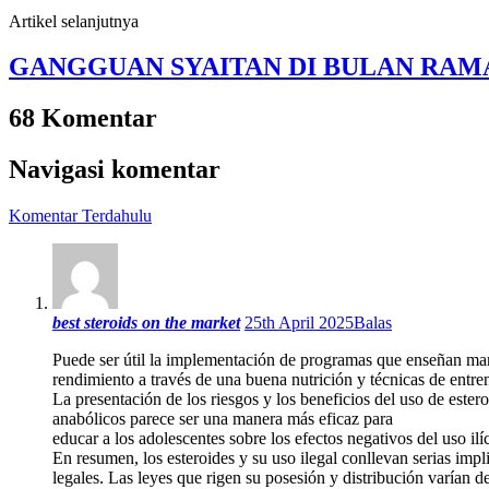
Artikel selanjutnya
GANGGUAN SYAITAN DI BULAN RA
68 Komentar
Navigasi komentar
Komentar Terdahulu
best steroids on the market
25th April 2025
Balas
Puede ser útil la implementación de programas que enseñan mane
rendimiento a través de una buena nutrición y técnicas de entr
La presentación de los riesgos y los beneficios del uso de ester
anabólicos parece ser una manera más eficaz para
educar a los adolescentes sobre los efectos negativos del uso ilíc
En resumen, los esteroides y su uso ilegal conllevan serias impl
legales. Las leyes que rigen su posesión y distribución varían de