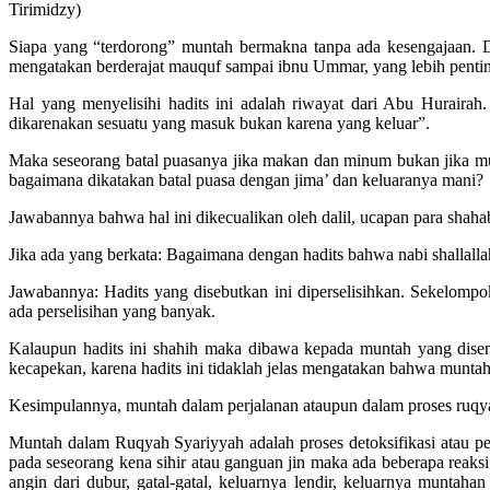
Tirimidzy)
Siapa yang “terdorong” muntah bermakna tanpa ada kesengajaan. Da
mengatakan berderajat mauquf sampai ibnu Ummar, yang lebih penting d
Hal yang menyelisihi hadits ini adalah riwayat dari Abu Huraira
dikarenakan sesuatu yang masuk bukan karena yang keluar”.
Maka seseorang batal puasanya jika makan dan minum bukan jika mun
bagaimana dikatakan batal puasa dengan jima’ dan keluaranya mani?
Jawabannya bahwa hal ini dikecualikan oleh dalil, ucapan para shaha
Jika ada yang berkata: Bagaimana dengan hadits bahwa nabi shallall
Jawabannya: Hadits yang disebutkan ini diperselisihkan. Sekelomp
ada perselisihan yang banyak.
Kalaupun hadits ini shahih maka dibawa kepada muntah yang disen
kecapekan, karena hadits ini tidaklah jelas mengatakan bahwa muntah
Kesimpulannya, muntah dalam perjalanan ataupun dalam proses ruqyah
Muntah dalam Ruqyah Syariyyah adalah proses detoksifikasi atau pe
pada seseorang kena sihir atau ganguan jin maka ada beberapa reaksi 
angin dari dubur, gatal-gatal, keluarnya lendir, keluarnya munta