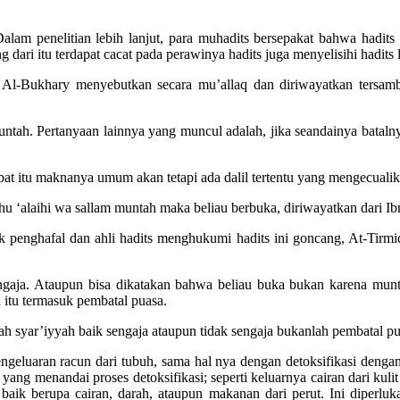
lam penelitian lebih lanjut, para muhadits bersepakat bahwa hadits
ari itu terdapat cacat pada perawinya hadits juga menyelisihi hadits l
h. Al-Bukhary menyebutkan secara mu’allaq dan diriwayatkan tersam
tah. Pertanyaan lainnya yang muncul adalah, jika seandainya batalnya
bat itu maknanya umum akan tetapi ada dalil tertentu yang mengecuali
ahu ‘alaihi wa sallam muntah maka beliau berbuka, diriwayatkan dari 
ok penghafal dan ahli hadits menghukumi hadits ini goncang, At-Tir
gaja. Ataupun bisa dikatakan bahwa beliau buka bukan karena muntah
 itu termasuk pembatal puasa.
 syar’iyyah baik sengaja ataupun tidak sengaja bukanlah pembatal pu
ngeluaran racun dari tubuh, sama hal nya dengan detoksifikasi dengan
yang menandai proses detoksifikasi; seperti keluarnya cairan dari kuli
han baik berupa cairan, darah, ataupun makanan dari perut. Ini dip