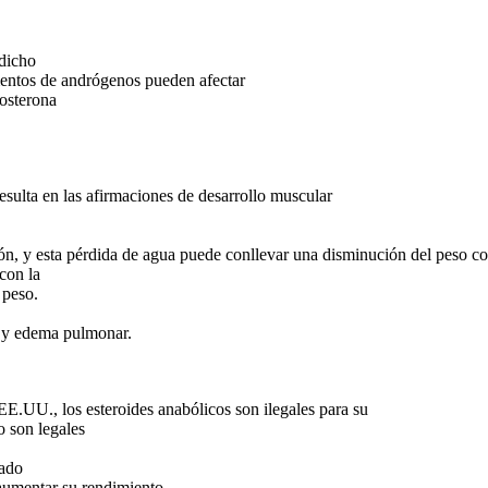
 dicho
mentos de andrógenos pueden afectar
tosterona
sulta en las afirmaciones de desarrollo muscular
ón, y esta pérdida de agua puede conllevar una disminución del peso co
con la
 peso.
o y edema pulmonar.
EE.UU., los esteroides anabólicos son ilegales para su
o son legales
rado
 aumentar su rendimiento.