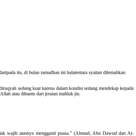
aripada itu, di bulan ramadhan ini balatentara syaitan dilemahkan
ang diruqyah sedang kuat karena dalam kondisi sedang mendekap kepada
ah atau dibantu dari jeratan mahluk jin.
idak wajib atasnya mengganti puasa.” (Ahmad, Abu Dawud dan At-