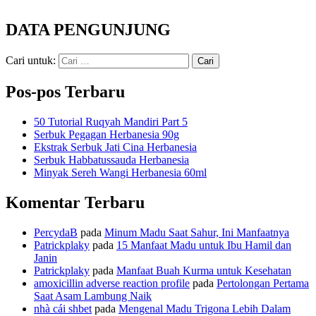
DATA PENGUNJUNG
Cari untuk:
Pos-pos Terbaru
50 Tutorial Ruqyah Mandiri Part 5
Serbuk Pegagan Herbanesia 90g
Ekstrak Serbuk Jati Cina Herbanesia
Serbuk Habbatussauda Herbanesia
Minyak Sereh Wangi Herbanesia 60ml
Komentar Terbaru
PercydaB
pada
Minum Madu Saat Sahur, Ini Manfaatnya
Patrickplaky
pada
15 Manfaat Madu untuk Ibu Hamil dan
Janin
Patrickplaky
pada
Manfaat Buah Kurma untuk Kesehatan
amoxicillin adverse reaction profile
pada
Pertolongan Pertama
Saat Asam Lambung Naik
nhà cái shbet
pada
Mengenal Madu Trigona Lebih Dalam